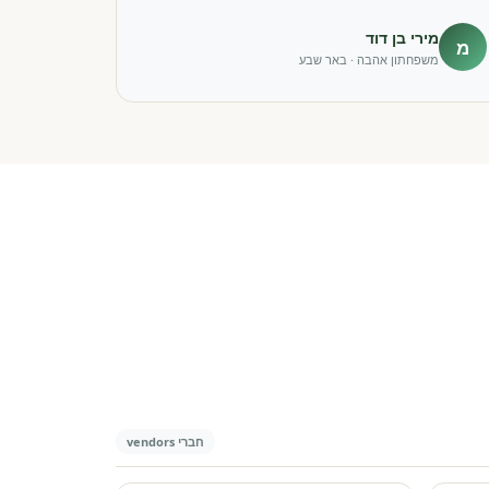
מירי בן דוד
מ
משפחתון אהבה · באר שבע
חברי vendors