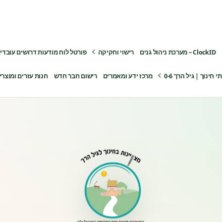
ClockID – מערכת ניהול גנים
רישוי וחקיקה
פורטל לוח מודעות דרושים עובדי
ינוך | גיל הרך 0-6
מרכז ידע ומאמרים
רישום חבר חדש
חנות עזרים ומוצרי