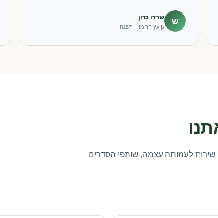
שרה כהן
ש
גן עץ הרימון · רעננה
תנו
שירות לעמותה עצמה, שותפי הסדרים