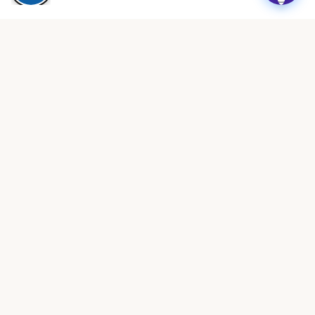
★★★★★
״עמותה מקצועית ביותר, נותנת מענה אמיתי לבעלות מעונות פרטיים.
תמיכה משפטית, השתלמויות והסדרים שווי זהב.״
ציפי שיף
צ
לפני חודש · Google Reviews
★★★★★
״הצוות זמין, מקצועי וקשוב. הצלתם אותי בכמה מקרים מורכבים מול
הרגולציה. ממליצה בחום לכל בעלת מעון.״
רוני בכר
ר
לפני חודשיים · Google Reviews
★★★★★
״ההצטרפות הייתה ההחלטה הטובה ביותר שעשיתי. ClockID לבדה
מצדיקה את החברות. הכל אוטומטי, מסודר וחוסך שעות.״