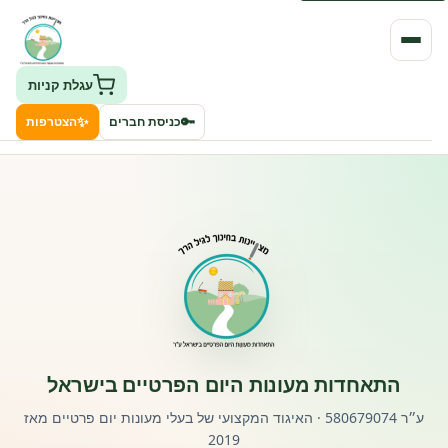
עגלת קניות
✨
🔑
כניסת חברים
הצטרפות
העמותה
חיפוש גני ילדים ונותני שירותים
ClockID – מערכת ניהול גנים
רישוי וחקיקה
התאחדות מעונות היום הפרטיים בישראל
פורטל לוח מודעות דרושים עובדים
ע״ר 580679074 · האיגוד המקצועי של בעלי מעונות יום פרטיים מאז
2019