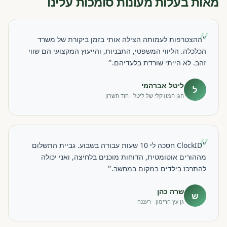
מאות בעלות מעונות סומכות עלינו
״
״ההצטרפות לעמותה הצילה אותי בזמן ביקורת של משרד
הכלכלה. הליווי המשפטי, התבניות, והייעוץ המקצועי הם שווי
זהב. לא הייתי שורדת בלעדיהם.״
ליטל אברהמי
ל
הגן המוזיקלי של ליטל · הוד השרון
״
״ClockID חסכה לי 10 שעות עבודה בשבוע. גביית התשלום
מההורים אוטומטית, הדוחות מוכנים בלחיצה, ואני יכולה
להתרכז בילדים במקום במחשב.״
שרה כהן
ש
גן עץ הרימון · רעננה