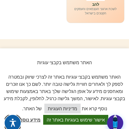
להב
לשכת ארגוני העצמאים והעסקים
הקטנים בישראל
ביקורות אמיתיות ב-GOOGLE
האתר משתמש בקבצי עוגיות
דירוג 5 ★ מתוך 5
האתר משתמש בקבצי עוגיות באתר זה לצרכי שיווק ובמטרה
★★★★★
על בסיס
11 ביקורות מאומתות
לספק לך ולאחרים חוויית גלישה טובה יותר. לשם כך אנו זוכרים
ומאחסנים מידע על אופן הגלישה שלך באתר באמצעות שימוש
בקבצי עוגיות. לאישור, המשך גלישה כרגיל. לחלופין, לקבלת מידע
לכל הביקורות ב-Google
כיצד אוכל לסייע?
נוסף קרא את
מדיניות העוגיות
של האתר.
אישור שימוש בעוגיות באתר זה
מידע נוסף
Dalia attia
D
לפני שבוע · Google Reviews