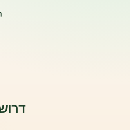
ה
דרושה