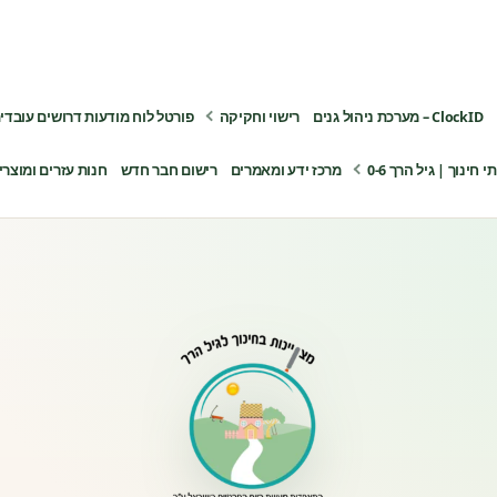
ClockID – מערכת ניהול גנים
רישוי וחקיקה
פורטל לוח מודעות דרושים עובדי
ינוך | גיל הרך 0-6
מרכז ידע ומאמרים
רישום חבר חדש
חנות עזרים ומוצרי