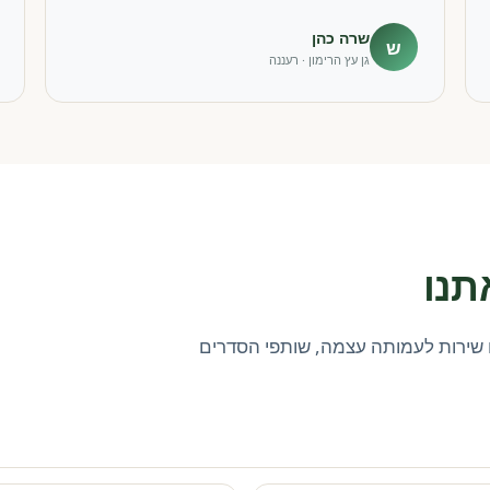
שרה כהן
ש
גן עץ הרימון · רעננה
תנו
שירות לעמותה עצמה, שותפי הסדרים