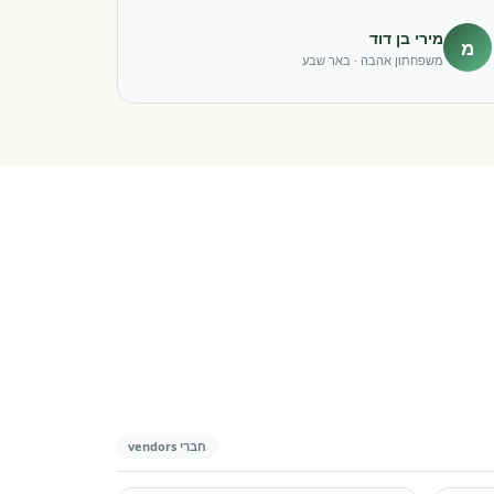
מירי בן דוד
מ
משפחתון אהבה · באר שבע
חברי vendors