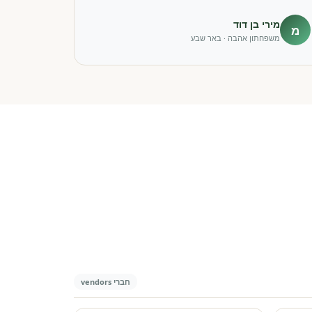
מירי בן דוד
מ
משפחתון אהבה · באר שבע
חברי vendors