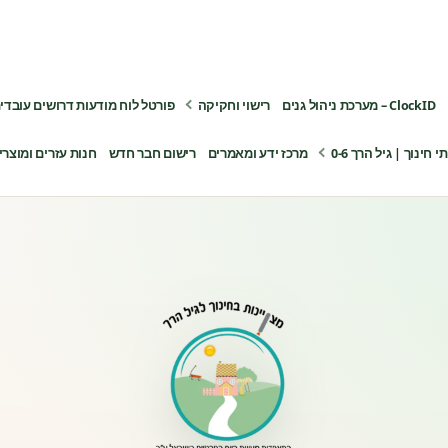
ClockID – מערכת ניהול גנים
רישוי וחקיקה
פורטל לוח מודעות דרושים עובדי
ינוך | גיל הרך 0-6
מרכז ידע ומאמרים
רישום חבר חדש
חנות עזרים ומוצרי