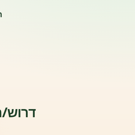
ה
דרוש/ה 