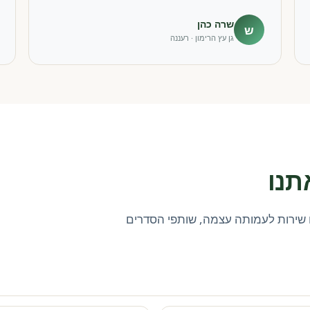
שרה כהן
ש
גן עץ הרימון · רעננה
תנו
שירות לעמותה עצמה, שותפי הסדרים