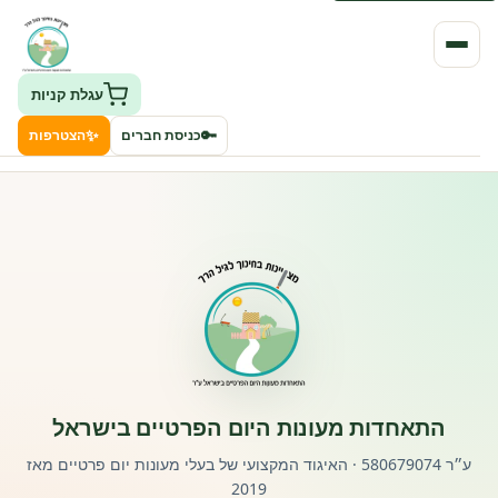
עגלת קניות
✨
🔑
כניסת חברים
הצטרפות
העמותה
חיפוש גני ילדים ונותני שירותים
ClockID – מערכת ניהול גנים
רישוי וחקיקה
התאחדות מעונות היום הפרטיים בישראל
פורטל לוח מודעות דרושים עובדים
ע״ר 580679074 · האיגוד המקצועי של בעלי מעונות יום פרטיים מאז
2019