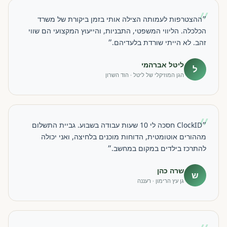
״
״ההצטרפות לעמותה הצילה אותי בזמן ביקורת של משרד
הכלכלה. הליווי המשפטי, התבניות, והייעוץ המקצועי הם שווי
זהב. לא הייתי שורדת בלעדיהם.״
ליטל אברהמי
ל
הגן המוזיקלי של ליטל · הוד השרון
״
״ClockID חסכה לי 10 שעות עבודה בשבוע. גביית התשלום
מההורים אוטומטית, הדוחות מוכנים בלחיצה, ואני יכולה
להתרכז בילדים במקום במחשב.״
שרה כהן
ש
גן עץ הרימון · רעננה