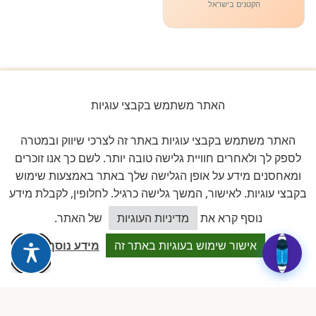
הקטנים בישראל
האתר משתמש בקבצי עוגיות
ביקורות אמיתיות ב-GOOGLE
דירוג 5 ★ מתוך 5
האתר משתמש בקבצי עוגיות באתר זה לצרכי שיווק ובמטרה
לספק לך ולאחרים חוויית גלישה טובה יותר. לשם כך אנו זוכרים
★★★★★
על בסיס
11 ביקורות מאומתות
ומאחסנים מידע על אופן הגלישה שלך באתר באמצעות שימוש
בקבצי עוגיות. לאישור, המשך גלישה כרגיל. לחלופין, לקבלת מידע
לכל הביקורות ב-Google
כיצד אוכל לסייע?
נוסף קרא את
מדיניות העוגיות
של האתר.
אישור שימוש בעוגיות באתר זה
מידע נוסף
Dalia attia
D
לפני שבוע · Google Reviews
★★★★★
״עמותה מקצועית ביותר, נותנת מענה אמיתי לבעלות מעונות פרטיים.