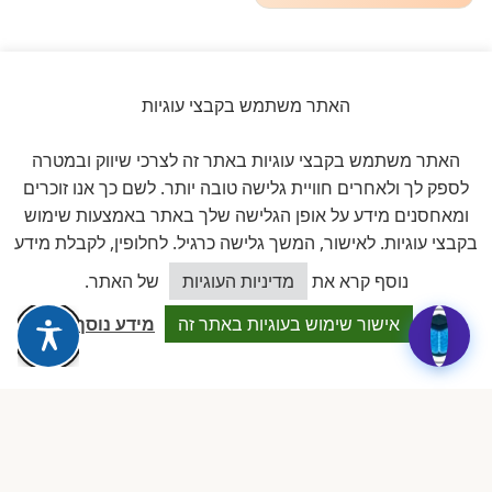
האתר משתמש בקבצי עוגיות
ביקורות אמיתיות ב-GOOGLE
האתר משתמש בקבצי עוגיות באתר זה לצרכי שיווק ובמטרה
דירוג 5 ★ מתוך 5
לספק לך ולאחרים חוויית גלישה טובה יותר. לשם כך אנו זוכרים
ומאחסנים מידע על אופן הגלישה שלך באתר באמצעות שימוש
★★★★★
על בסיס
11 ביקורות מאומתות
בקבצי עוגיות. לאישור, המשך גלישה כרגיל. לחלופין, לקבלת מידע
כיצד אוכל לסייע?
נוסף קרא את
מדיניות העוגיות
של האתר.
לכל הביקורות ב-Google
אישור שימוש בעוגיות באתר זה
מידע נוסף
Dalia attia
D
לפני שבוע · Google Reviews
★★★★★
״עמותה מקצועית ביותר, נותנת מענה אמיתי לבעלות מעונות פרטיים.
תמיכה משפטית, השתלמויות והסדרים שווי זהב.״