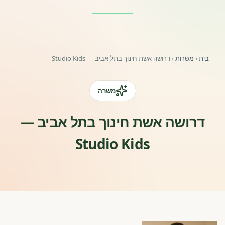
פורומים ולוח מודעות
אזור לחברים
בית
‹
משרות
‹
דרושה אשת חינוך בתל אביב — Studio Kids
השתלמויות וקורסים לגננות ולצוותי חינוך | גיל הרך 0-6
מרכז ידע ומאמרים
משרה
רישום חבר חדש
דרושה אשת חינוך בתל אביב —
Studio Kids
חנות עזרים ומוצרים
צור קשר
פורטל רואי חשבון