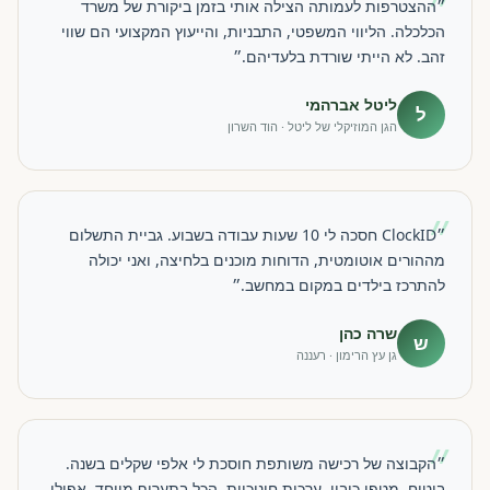
״
״ההצטרפות לעמותה הצילה אותי בזמן ביקורת של משרד
הכלכלה. הליווי המשפטי, התבניות, והייעוץ המקצועי הם שווי
זהב. לא הייתי שורדת בלעדיהם.״
ליטל אברהמי
ל
הגן המוזיקלי של ליטל · הוד השרון
״
״ClockID חסכה לי 10 שעות עבודה בשבוע. גביית התשלום
מההורים אוטומטית, הדוחות מוכנים בלחיצה, ואני יכולה
להתרכז בילדים במקום במחשב.״
שרה כהן
ש
גן עץ הרימון · רעננה
״
״הקבוצה של רכישה משותפת חוסכת לי אלפי שקלים בשנה.
ביטוח, מטפי כיבוי, ערכות חינוכיות, הכל בתעריף מיוחד. אפילו