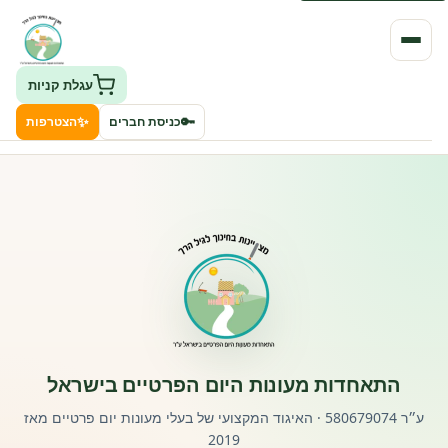
עגלת קניות
✨
🔑
כניסת חברים
הצטרפות
העמותה
חיפוש גני ילדים ונותני שירותים
ClockID – מערכת ניהול גנים
רישוי וחקיקה
התאחדות מעונות היום הפרטיים בישראל
פורטל לוח מודעות דרושים עובדים
ע״ר 580679074 · האיגוד המקצועי של בעלי מעונות יום פרטיים מאז
2019