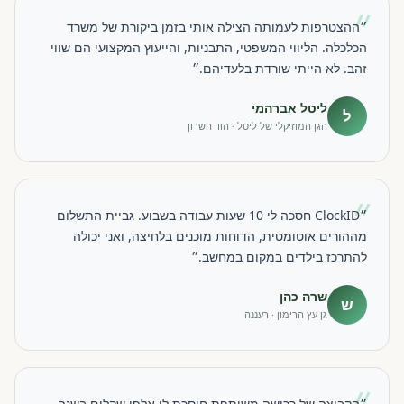
״
״ההצטרפות לעמותה הצילה אותי בזמן ביקורת של משרד
הכלכלה. הליווי המשפטי, התבניות, והייעוץ המקצועי הם שווי
זהב. לא הייתי שורדת בלעדיהם.״
ליטל אברהמי
ל
הגן המוזיקלי של ליטל · הוד השרון
״
״ClockID חסכה לי 10 שעות עבודה בשבוע. גביית התשלום
מההורים אוטומטית, הדוחות מוכנים בלחיצה, ואני יכולה
להתרכז בילדים במקום במחשב.״
שרה כהן
ש
גן עץ הרימון · רעננה
״
״הקבוצה של רכישה משותפת חוסכת לי אלפי שקלים בשנה.