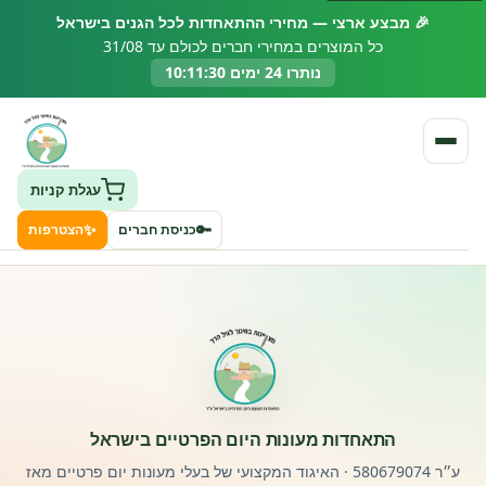
🎉 מבצע ארצי — מחירי ההתאחדות לכל הגנים בישראל
כל המוצרים במחירי חברים לכולם עד 31/08
נותרו 24 ימים 10:11:30
עגלת קניות
✨
🔑
כניסת חברים
הצטרפות
העמותה
חיפוש גני ילדים ונותני שירותים
ClockID – מערכת ניהול גנים
התאחדות מעונות היום הפרטיים בישראל
רישוי וחקיקה
ע״ר 580679074 · האיגוד המקצועי של בעלי מעונות יום פרטיים מאז