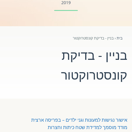
2019
פורטל לוח מודעות דרושים עובדים
פורומים ולוח מודעות
בית
‹
בניין - בדיקת קונסטרוקטור
אזור לחברים
בניין - בדיקת
השתלמויות וקורסים לגננות ולצוותי חינוך | גיל הרך 0-6
קונסטרוקטור
מרכז ידע ומאמרים
רישום חבר חדש
חנות עזרים ומוצרים
אישור נגישות למעונות וגני ילדים – בפריסה ארצית
מודד מוסמך למדידת שטח כיתות וחצרות
צור קשר