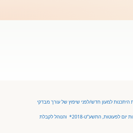
היתכנות למעון חדש/לפני שיפוץ של עורך מבדקי
הזמנת בדיקת עורך מבדקי בטיחות למוסדות חינוך על פי חוק הפיקוח על מעונות יום לפעוטות, התשע”ט-2018* והנוהל לקבלת