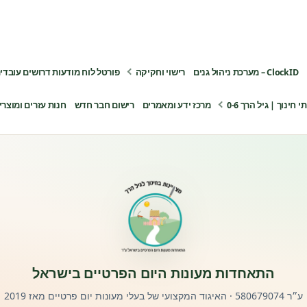
ClockID – מערכת ניהול גנים
רישוי וחקיקה
פורטל לוח מודעות דרושים עובדי
ינוך | גיל הרך 0-6
מרכז ידע ומאמרים
רישום חבר חדש
חנות עזרים ומוצרי
התאחדות מעונות היום הפרטיים בישראל
ע״ר 580679074 · האיגוד המקצועי של בעלי מעונות יום פרטיים מאז 2019