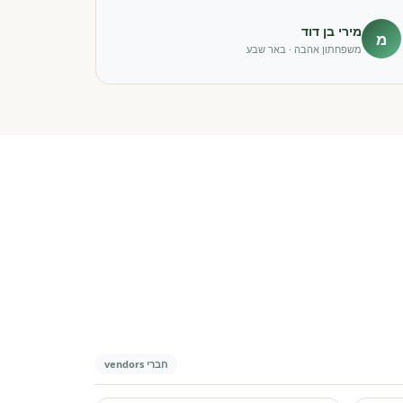
מירי בן דוד
מ
משפחתון אהבה · באר שבע
חברי vendors