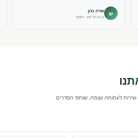
שרה כהן
ש
גן עץ הרימון · רעננה
תנו
שירות לעמותה עצמה, שותפי הסדרים