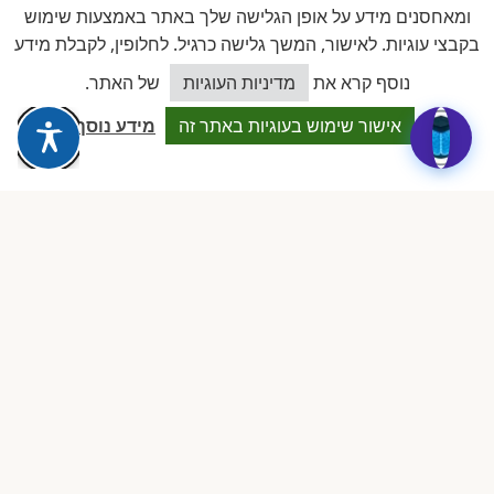
מצדיקה את החברות. הכל אוטומטי, מסודר וחוסך שעות.״
ומאחסנים מידע על אופן הגלישה שלך באתר באמצעות שימוש
בקבצי עוגיות. לאישור, המשך גלישה כרגיל. לחלופין, לקבלת מידע
כיצד אוכל לסייע?
נוסף קרא את
מדיניות העוגיות
של האתר.
יעל בן חיים
י
לפני 3 חודשים · Google Reviews
אישור שימוש בעוגיות באתר זה
מידע נוסף
★★★★★
״קבוצת הרכישה המשותפת חוסכת אלפי שקלים בשנה. הפורומים,
ההשתלמויות, התמיכה — שווי הרבה יותר מדמי החבר.״
המלצות הורים
מה הורים אומרים על המעונות שלנו
תגובות מאומתות בעמודי המעונות ובפורומים. הורים
אמיתיים, חוויות אמיתיות.