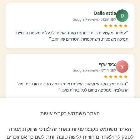
Dalia attia
D
לפני שבוע · Google Reviews
★★★★★
״עמותה מקצועית ביותר, נותנת מענה אמיתי לבעלות מעונות פרטיים.
תמיכה משפטית, השתלמויות והסדרים שווי זהב.״
ציפי שיף
צ
לפני חודש · Google Reviews
★★★★★
״הצוות זמין, מקצועי וקשוב. הצלתם אותי בכמה מקרים מורכבים מול
הרגולציה. ממליצה בחום לכל בעלת מעון.״
האתר משתמש בקבצי עוגיות
רוני בכר
ר
לפני חודשיים · Google Reviews
★★★★★
האתר משתמש בקבצי עוגיות באתר זה לצרכי שיווק ובמטרה
״ההצטרפות הייתה ההחלטה הטובה ביותר שעשיתי. ClockID לבדה
לספק לך ולאחרים חוויית גלישה טובה יותר. לשם כך אנו זוכרים