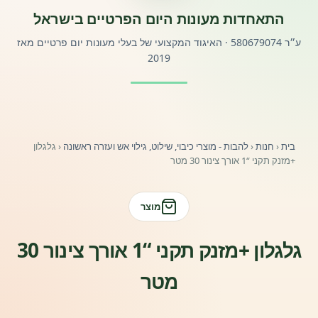
התאחדות מעונות היום הפרטיים בישראל
פורטל לוח מודעות דרושים עובדים
ע״ר 580679074 · האיגוד המקצועי של בעלי מעונות יום פרטיים מאז
2019
פורומים ולוח מודעות
אזור לחברים
בית
‹
חנות
‹
להבות - מוצרי כיבוי, שילוט, גילוי אש ועזרה ראשונה
‹
גלגלון
השתלמויות וקורסים לגננות ולצוותי חינוך | גיל הרך 0-6
+מזנק תקני “1 אורך צינור 30 מטר
מרכז ידע ומאמרים
מוצר
רישום חבר חדש
גלגלון +מזנק תקני “1 אורך צינור 30
חנות עזרים ומוצרים
מטר
צור קשר