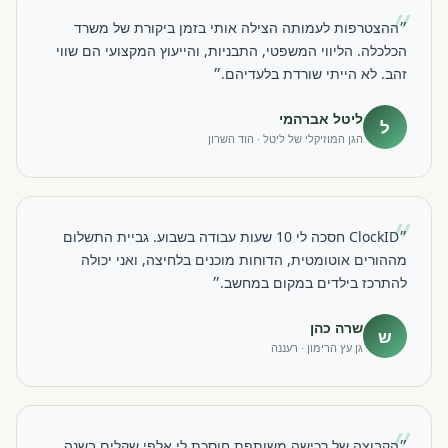
״
״ההצטרפות לעמותה הצילה אותי בזמן ביקורת של משרד
הכלכלה. הליווי המשפטי, התבניות, והייעוץ המקצועי הם שווי
זהב. לא הייתי שורדת בלעדיהם.״
ליטל אברהמי
ל
הגן המוזיקלי של ליטל · הוד השרון
״
״ClockID חסכה לי 10 שעות עבודה בשבוע. גביית התשלום
מההורים אוטומטית, הדוחות מוכנים בלחיצה, ואני יכולה
להתרכז בילדים במקום במחשב.״
שרה כהן
ש
גן עץ הרימון · רעננה
״
״הקבוצה של רכישה משותפת חוסכת לי אלפי שקלים בשנה.