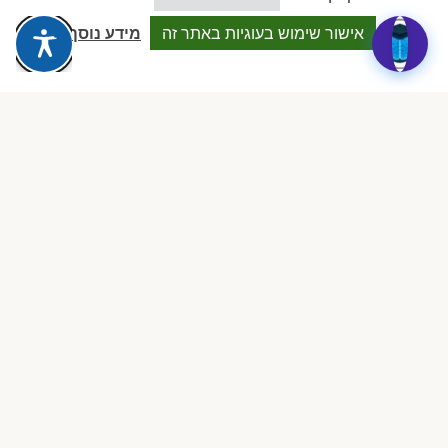
א
בעמוד מעון "גן עץ הרימון, רעננה"
אישור שימוש בעוגיות באתר זה
מידע נוסף
★★★★★
״הצוות במעון מקסים, אכפתי ומקצועי. רותם רץ בבוקר לגן, וזה
הסימן הכי חשוב.״
אבא של ליאם, גיל 1.5
ד
בעמוד מעון "הגן המוזיקלי של ליטל"
★★★★★
״ליטל פשוט מדהימה. הילד שלי משגשג, אוכל הכל, ולומד
שירים בעברית ובאנגלית. תודה רבה!״
משפחת כהן, חיפה
מ
בעמוד מעון "קלוקיד clockid"
★★★★★
״הרבה גנים בדקנו, וזה הכי טוב שמצאנו. צוות יציב, סביבה