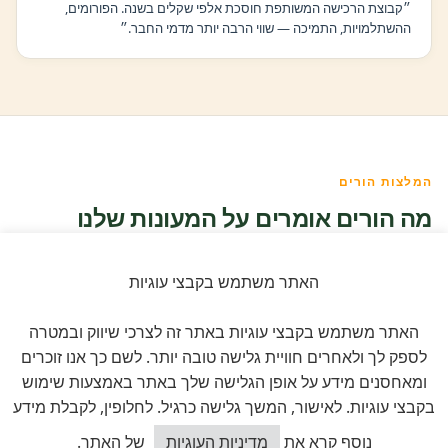
״קבוצת הרכישה המשותפת חוסכת אלפי שקלים בשנה. הפורומים,
ההשתלמויות, התמיכה — שווי הרבה יותר מדמי החבר.״
המלצות הורים
מה הורים אומרים על המעונות שלנו
תגובות מאומתות בעמודי המעונות ובפורומים. הורים
האתר משתמש בקבצי עוגיות
אמיתיים, חוויות אמיתיות.
האתר משתמש בקבצי עוגיות באתר זה לצרכי שיווק ובמטרה
לספק לך ולאחרים חוויית גלישה טובה יותר. לשם כך אנו זוכרים
לכל ההמלצות
ומאחסנים מידע על אופן הגלישה שלך באתר באמצעות שימוש
בקבצי עוגיות. לאישור, המשך גלישה כרגיל. לחלופין, לקבלת מידע
כיצד אוכל לסייע?
נוסף קרא את
מדיניות העוגיות
של האתר.
אם של רותם, גיל 2