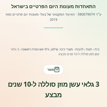
התאחדות מעונות היום הפרטיים בישראל
פורטל לוח מודעות דרושים עובדים
ע״ר 580679074 · האיגוד המקצועי של בעלי מעונות יום פרטיים מאז
2019
פורומים ולוח מודעות
אזור לחברים
בית
‹
חנות
‹
להבות - מוצרי כיבוי, שילוט, גילוי אש ועזרה ראשונה
‹
3 גלאי
השתלמויות וקורסים לגננות ולצוותי חינוך | גיל הרך 0-6
עשן מוזן סוללה ל-10 שנים מבצע
מרכז ידע ומאמרים
מוצר
רישום חבר חדש
3 גלאי עשן מוזן סוללה ל-10 שנים
חנות עזרים ומוצרים
מבצע
צור קשר