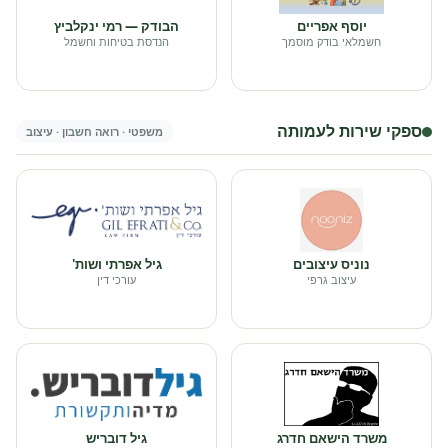
יוסף אפריים
הבודק — רמי ינקלביץ
חשמלאי בודק מוסמך
הנדסת בטיחות וחשמל
ספקי שירות לעמותה
משפטי · רואה חשבון · עיצוב
נוניס עיצובים
גיל אפרתי ושות'
עיצוב גרפי
עורכי דין
משרד הישאם חדרג
גיל דובריש