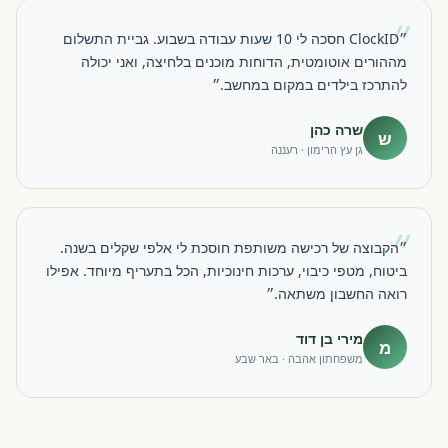
״
״ClockID חסכה לי 10 שעות עבודה בשבוע. גביית התשלום
מההורים אוטומטית, הדוחות מוכנים בלחיצה, ואני יכולה
להתרכז בילדים במקום במחשב.״
שרה כהן
ש
גן עץ הרימון · רעננה
״
״הקבוצה של רכישה משותפת חוסכת לי אלפי שקלים בשנה.
ביטוח, מטפי כיבוי, ערכות חינוכיות, הכל בתעריף מיוחד. אפילו
רואה החשבון משתאה.״
מירי בן דוד
מ
משפחתון אהבה · באר שבע