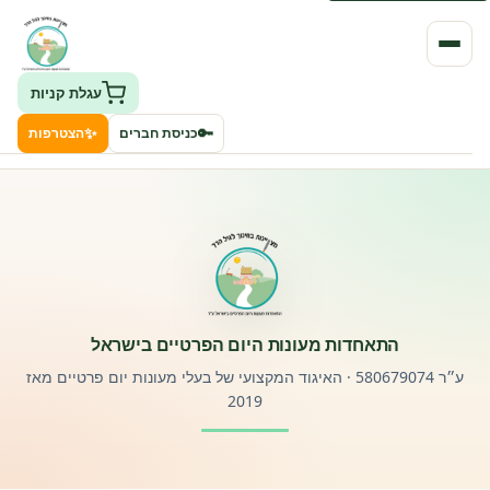
עגלת קניות
✨
🔑
כניסת חברים
הצטרפות
העמותה
חיפוש גני ילדים ונותני שירותים
ClockID – מערכת ניהול גנים
התאחדות מעונות היום הפרטיים בישראל
רישוי וחקיקה
ע״ר 580679074 · האיגוד המקצועי של בעלי מעונות יום פרטיים מאז
2019
פורטל לוח מודעות דרושים עובדים