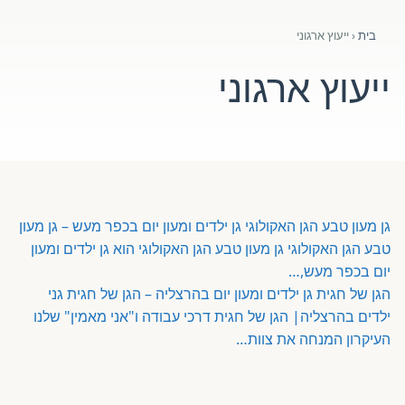
פורומים ולוח מודעות
בית
‹
ייעוץ ארגוני
אזור לחברים
ייעוץ ארגוני
השתלמויות וקורסים לגננות ולצוותי חינוך | גיל הרך 0-6
מרכז ידע ומאמרים
רישום חבר חדש
גן מעון טבע הגן האקולוגי
גן ילדים ומעון יום בכפר מעש – גן מעון
טבע הגן האקולוגי גן מעון טבע הגן האקולוגי הוא גן ילדים ומעון
חנות עזרים ומוצרים
יום בכפר מעש,…
הגן של חגית
גן ילדים ומעון יום בהרצליה – הגן של חגית גני
צור קשר
ילדים בהרצליה| הגן של חגית דרכי עבודה ו"אני מאמין" שלנו
העיקרון המנחה את צוות…
פורטל רואי חשבון