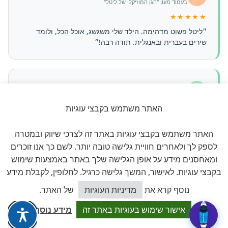
בעמוד מעון "הגן המוזיקלי של ליטל"
★★★★★
״ליטל פשוט מדהימה. הילד שלי משגשג, אוכל הכל, ולומד
שירים בעברית ובאנגלית. תודה רבה!״
משפחת כהן, חיפה
מ
בעמוד מעון "קלוקיד clockid"
האתר משתמש בקבצי עוגיות
★★★★★
״הרבה גנים בדקנו, וזה הכי טוב שמצאנו. צוות יציב, סביבה
האתר משתמש בקבצי עוגיות באתר זה לצרכי שיווק ובמטרה
בטוחה, ותקשורת מצוינת עם ההורים.״
לספק לך ולאחרים חוויית גלישה טובה יותר. לשם כך אנו זוכרים
ומאחסנים מידע על אופן הגלישה שלך באתר באמצעות שימוש
בקבצי עוגיות. לאישור, המשך גלישה כרגיל. לחלופין, לקבלת מידע
ההמלצות מתפרסמות בכל עמוד מעון בנפרד, נכתבות ע"י הורי המעון,
ועוברות בקרה. מנגנון התגובות מבוסס wpDiscuz.
כיצד אוכל לסייע?
נוסף קרא את
מדיניות העוגיות
של האתר.
אישור שימוש בעוגיות באתר זה
מידע נוסף