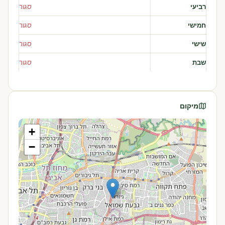
רביעי
סגור
חמישי
סגור
שישי
סגור
שבת
סגור
מיקום
+
−