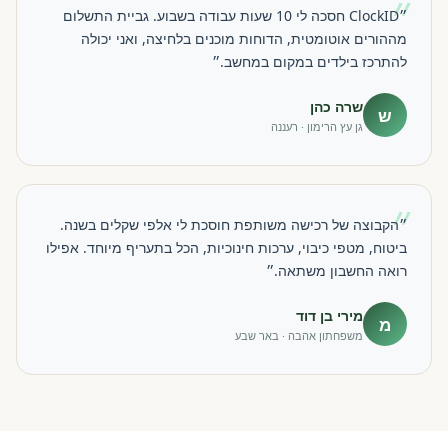
״
״ClockID חסכה לי 10 שעות עבודה בשבוע. גביית התשלום
מההורים אוטומטית, הדוחות מוכנים בלחיצה, ואני יכולה
להתרכז בילדים במקום במחשב.״
שרה כהן
ש
גן עץ הרימון · רעננה
״
״הקבוצה של רכישה משותפת חוסכת לי אלפי שקלים בשנה.
ביטוח, מטפי כיבוי, ערכות חינוכיות, הכל בתעריף מיוחד. אפילו
רואה החשבון משתאה.״
מירי בן דוד
מ
משפחתון אהבה · באר שבע