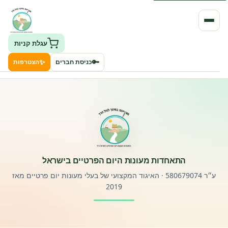
עגלת קניות
✨
🔑
כניסת חברים
הצטרפות
העמותה
חיפוש גני ילדים ונותני שירותים
ClockID – מערכת ניהול גנים
התאחדות מעונות היום הפרטיים בישראל
רישוי וחקיקה
ע״ר 580679074 · האיגוד המקצועי של בעלי מעונות יום פרטיים מאז
2019
פורטל לוח מודעות דרושים עובדים