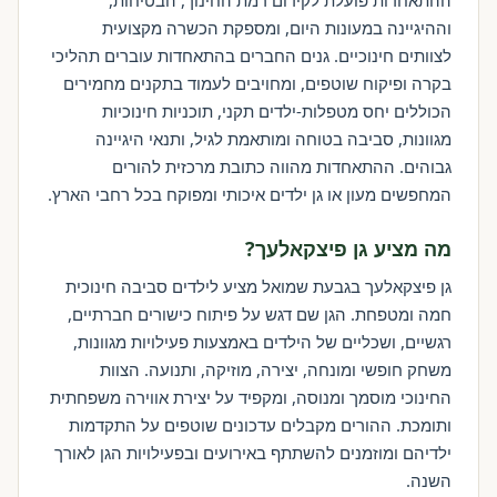
ההתאחדות פועלת לקידום רמת החינוך, הבטיחות,
וההיגיינה במעונות היום, ומספקת הכשרה מקצועית
לצוותים חינוכיים. גנים החברים בהתאחדות עוברים תהליכי
בקרה ופיקוח שוטפים, ומחויבים לעמוד בתקנים מחמירים
הכוללים יחס מטפלות-ילדים תקני, תוכניות חינוכיות
מגוונות, סביבה בטוחה ומותאמת לגיל, ותנאי היגיינה
גבוהים. ההתאחדות מהווה כתובת מרכזית להורים
המחפשים מעון או גן ילדים איכותי ומפוקח בכל רחבי הארץ.
מה מציע גן פיצקאלעך?
גן פיצקאלעך בגבעת שמואל מציע לילדים סביבה חינוכית
חמה ומטפחת. הגן שם דגש על פיתוח כישורים חברתיים,
רגשיים, ושכליים של הילדים באמצעות פעילויות מגוונות,
משחק חופשי ומונחה, יצירה, מוזיקה, ותנועה. הצוות
החינוכי מוסמך ומנוסה, ומקפיד על יצירת אווירה משפחתית
ותומכת. ההורים מקבלים עדכונים שוטפים על התקדמות
ילדיהם ומוזמנים להשתתף באירועים ובפעילויות הגן לאורך
השנה.