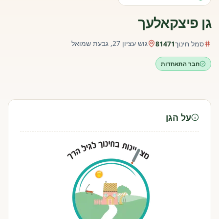
גן פיצקאלעך
גוש עציון 27, גבעת שמואל
סמל חינוך
81471
חבר התאחדות
על הגן