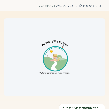
פורומים ולוח מודעות
בית
‹
חיפוש גן ילדים
‹
גבעת שמואל
‹
גן פיצקאלעך
אזור לחברים
השתלמויות וקורסים לגננות ולצוותי חינוך | גיל הרך 0-6
מרכז ידע ומאמרים
רישום חבר חדש
חנות עזרים ומוצרים
צור קשר
פורטל רואי חשבון
חבר התאחדות מעונות היום