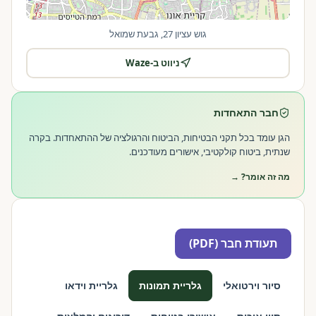
גוש עציון 27, גבעת שמואל
ניווט ב-Waze
|
©
OpenStreetMap
Leaflet
חבר התאחדות
הגן עומד בכל תקני הבטיחות, הביטוח והרגולציה של ההתאחדות. בקרה
שנתית, ביטוח קולקטיבי, אישורים מעודכנים.
מה זה אומר? →
תעודת חבר (PDF)
סיור וירטואלי
גלריית תמונות
גלריית וידאו