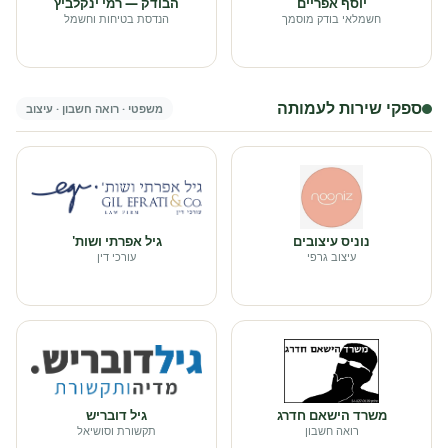
יוסף אפריים
הבודק — רמי ינקלביץ
חשמלאי בודק מוסמך
הנדסת בטיחות וחשמל
ספקי שירות לעמותה
משפטי · רואה חשבון · עיצוב
נוניס עיצובים
גיל אפרתי ושות'
עיצוב גרפי
עורכי דין
משרד הישאם חדרג
גיל דובריש
רואה חשבון
תקשורת וסושיאל