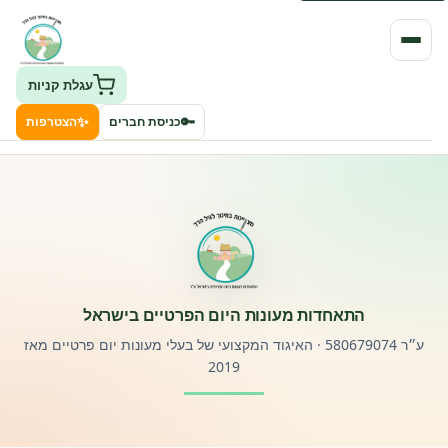
עגלת קניות
✨
🔑
כניסת חברים
הצטרפות
העמותה
חיפוש גני ילדים ונותני שירותים
ClockID – מערכת ניהול גנים
התאחדות מעונות היום הפרטיים בישראל
רישוי וחקיקה
ע״ר 580679074 · האיגוד המקצועי של בעלי מעונות יום פרטיים מאז
2019
פורטל לוח מודעות דרושים עובדים