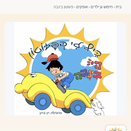
פורומים ולוח מודעות
בית
‹
חיפוש גן ילדים
‹
אופקים
‹
פעוטון בינבה
אזור לחברים
השתלמויות וקורסים לגננות ולצוותי חינוך | גיל הרך 0-6
מרכז ידע ומאמרים
רישום חבר חדש
חנות עזרים ומוצרים
צור קשר
פורטל רואי חשבון