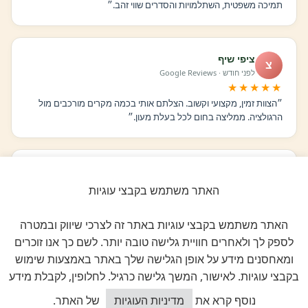
תמיכה משפטית, השתלמויות והסדרים שווי זהב.״
ציפי שיף
צ
לפני חודש · Google Reviews
★★★★★
״הצוות זמין, מקצועי וקשוב. הצלתם אותי בכמה מקרים מורכבים מול
הרגולציה. ממליצה בחום לכל בעלת מעון.״
רוני בכר
ר
לפני חודשיים · Google Reviews
האתר משתמש בקבצי עוגיות
★★★★★
״ההצטרפות הייתה ההחלטה הטובה ביותר שעשיתי. ClockID לבדה
האתר משתמש בקבצי עוגיות באתר זה לצרכי שיווק ובמטרה
מצדיקה את החברות. הכל אוטומטי, מסודר וחוסך שעות.״
לספק לך ולאחרים חוויית גלישה טובה יותר. לשם כך אנו זוכרים
ומאחסנים מידע על אופן הגלישה שלך באתר באמצעות שימוש
בקבצי עוגיות. לאישור, המשך גלישה כרגיל. לחלופין, לקבלת מידע
יעל בן חיים
י
כיצד אוכל לסייע?
לפני 3 חודשים · Google Reviews
נוסף קרא את
מדיניות העוגיות
של האתר.