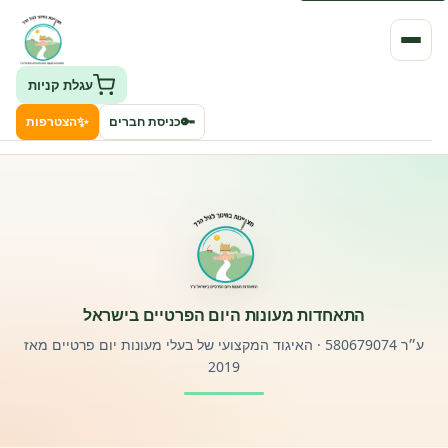
עגלת קניות
✨
🔑
כניסת חברים
הצטרפות
העמותה
חיפוש גני ילדים ונותני שירותים
ClockID – מערכת ניהול גנים
התאחדות מעונות היום הפרטיים בישראל
רישוי וחקיקה
ע״ר 580679074 · האיגוד המקצועי של בעלי מעונות יום פרטיים מאז
2019
פורטל לוח מודעות דרושים עובדים