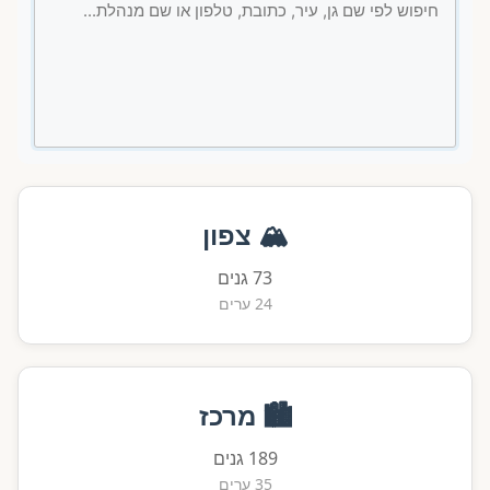
🏔️ צפון
73 גנים
24 ערים
🏙️ מרכז
189 גנים
35 ערים