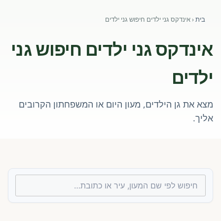
פורומים ולוח מודעות
בית
‹
אינדקס גני ילדים חיפוש גני ילדים
אזור לחברים
אינדקס גני ילדים חיפוש גני
השתלמויות וקורסים לגננות ולצוותי חינוך | גיל הרך 0-6
ילדים
מרכז ידע ומאמרים
מצא את גן הילדים, מעון היום או המשפחתון הקרובים
רישום חבר חדש
אליך.
חנות עזרים ומוצרים
צור קשר
פורטל רואי חשבון