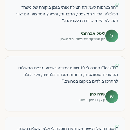
״
״ההצטרפות לעמותה הצילה אותי בזמן ביקורת של משרד
הכלכלה. הליווי המשפטי, התבניות, והייעוץ המקצועי הם שווי
זהב. לא הייתי שורדת בלעדיהם.״
ליטל אברהמי
ל
הגן המוזיקלי של ליטל · הוד השרון
״
״ClockID חסכה לי 10 שעות עבודה בשבוע. גביית התשלום
מההורים אוטומטית, הדוחות מוכנים בלחיצה, ואני יכולה
להתרכז בילדים במקום במחשב.״
שרה כהן
ש
גן עץ הרימון · רעננה
״
״הקבוצה של רכישה משותפת חוסכת לי אלפי שקלים בשנה.