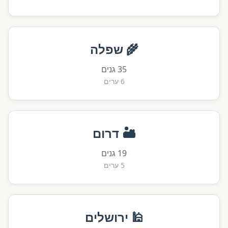
🌾 שפלה
35 גנים
6 ערים
🏜️ דרום
19 גנים
5 ערים
🕌 ירושלים