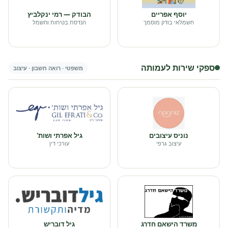
יוסף אפריים
הבודק — רמי ינקלביץ
חשמלאי בודק מוסמך
הנדסת בטיחות וחשמל
ספקי שירות לעמותה
משפטי · רואה חשבון · עיצוב
נוניס עיצובים
גיל אפרתי ושות'
עיצוב גרפי
עורכי דין
משרד הישאם חדרג
גיל דובריש