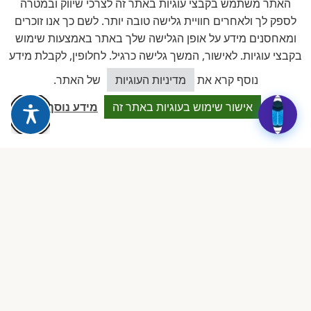
האתר משתמש בקבצי עוגיות באתר זה לצרכי שיווק ובמטרה
לספק לך ולאחרים חוויית גלישה טובה יותר. לשם כך אנו זוכרים
תהליך הצטרפות פשוט ומהיר. דמי חברות שנתיים, ביטול בכל
ומאחסנים מידע על אופן הגלישה שלך באתר באמצעות שימוש
עת לפי תקנון.
בקבצי עוגיות. לאישור, המשך גלישה כרגיל. לחלופין, לקבלת מידע
כיצד אוכל לסייע?
נוסף קרא את
מדיניות העוגיות
של האתר.
הצטרפות לעמותה
דיברו איתי
אישור שימוש בעוגיות באתר זה
מידע נוסף
ע״ר 580679074 · מאז 2019
העמותה