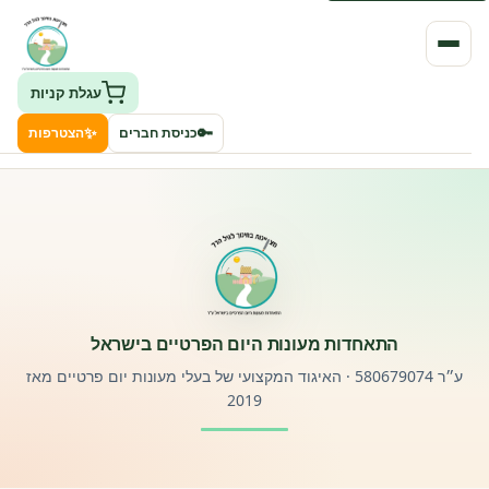
עגלת קניות
✨
🔑
כניסת חברים
הצטרפות
העמותה
חיפוש גני ילדים ונותני שירותים
ClockID – מערכת ניהול גנים
התאחדות מעונות היום הפרטיים בישראל
רישוי וחקיקה
ע״ר 580679074 · האיגוד המקצועי של בעלי מעונות יום פרטיים מאז
2019
פורטל לוח מודעות דרושים עובדים