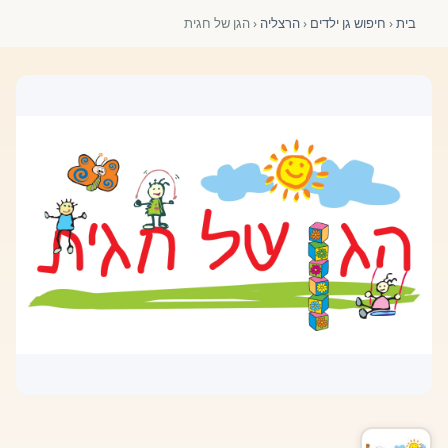
פורומים ולוח מודעות
בית
‹
חיפוש גן ילדים
‹
הרצליה
‹
הגן של חגית
אזור לחברים
השתלמויות וקורסים לגננות ולצוותי חינוך | גיל הרך 0-6
מרכז ידע ומאמרים
רישום חבר חדש
חנות עזרים ומוצרים
צור קשר
פורטל רואי חשבון