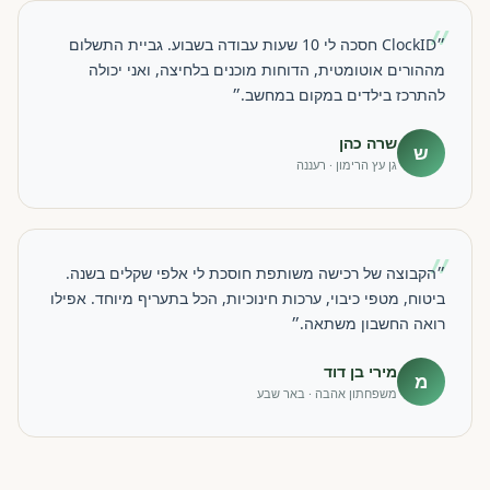
״
״ClockID חסכה לי 10 שעות עבודה בשבוע. גביית התשלום
מההורים אוטומטית, הדוחות מוכנים בלחיצה, ואני יכולה
להתרכז בילדים במקום במחשב.״
שרה כהן
ש
גן עץ הרימון · רעננה
״
״הקבוצה של רכישה משותפת חוסכת לי אלפי שקלים בשנה.
ביטוח, מטפי כיבוי, ערכות חינוכיות, הכל בתעריף מיוחד. אפילו
רואה החשבון משתאה.״
מירי בן דוד
מ
משפחתון אהבה · באר שבע