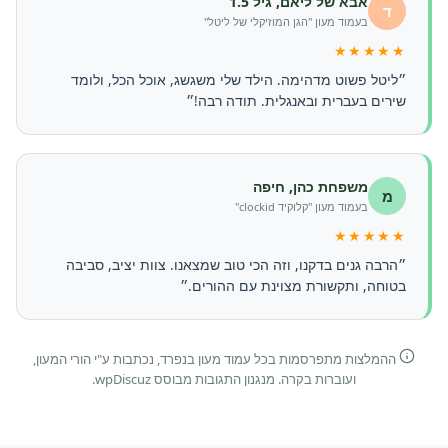
אבא של ליאם, גיל 1.5
ד
בעמוד מעון "הגן המוזיקלי של ליטל"
★★★★★
״ליטל פשוט מדהימה. הילד שלי משגשג, אוכל הכל, ולומד
שירים בעברית ובאנגלית. תודה רבה!״
משפחת כהן, חיפה
מ
בעמוד מעון "קלוקיד clockid"
★★★★★
״הרבה גנים בדקנו, וזה הכי טוב שמצאנו. צוות יציב, סביבה
בטוחה, ותקשורת מצוינת עם ההורים.״
ההמלצות מתפרסמות בכל עמוד מעון בנפרד, נכתבות ע"י הורי המעון,
ועוברות בקרה. מנגנון התגובות מבוסס wpDiscuz.