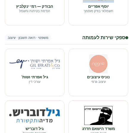
יוסף אפריים
הבודק — רמי ינקלביץ
חשמלאי בודק מוסמך
הנדסת בטיחות וחשמל
ספקי שירות לעמותה
משפטי · רואה חשבון · עיצוב
נוניס עיצובים
גיל אפרתי ושות'
עיצוב גרפי
עורכי דין
משרד הישאם חדרג
גיל דובריש