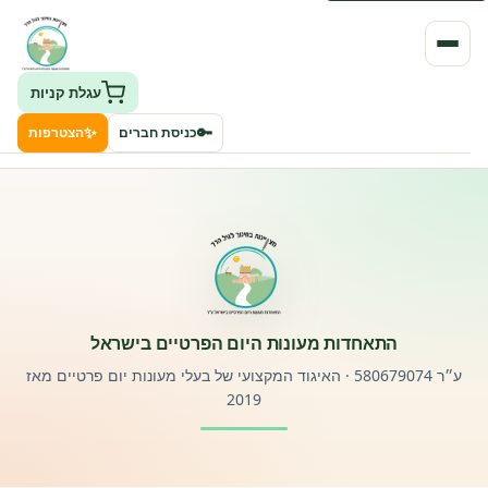
עגלת קניות
✨
🔑
כניסת חברים
הצטרפות
העמותה
חיפוש גני ילדים ונותני שירותים
ClockID – מערכת ניהול גנים
התאחדות מעונות היום הפרטיים בישראל
רישוי וחקיקה
ע״ר 580679074 · האיגוד המקצועי של בעלי מעונות יום פרטיים מאז
2019
פורטל לוח מודעות דרושים עובדים