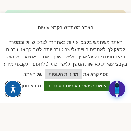
תרומה לעמותה
האתר משתמש בקבצי עוגיות
תמכו במאבק שלנו על גני הילדים
האתר משתמש בקבצי עוגיות באתר זה לצרכי שיווק ובמטרה
הפרטיים
לספק לך ולאחרים חוויית גלישה טובה יותר. לשם כך אנו זוכרים
כל תרומה מסייעת לנו להמשיך לעמוד מול הרגולציה, להקים
ומאחסנים מידע על אופן הגלישה שלך באתר באמצעות שימוש
השתלמויות, ולתמוך בבעלי מעונות חדשים.
בקבצי עוגיות. לאישור, המשך גלישה כרגיל. לחלופין, לקבלת מידע
כיצד אוכל לסייע?
נוסף קרא את
מדיניות העוגיות
של האתר.
תרומה חד-פעמית
תרומה חודשית
אישור שימוש בעוגיות באתר זה
מידע נוסף
מוכנים להצטרף לעמותה?