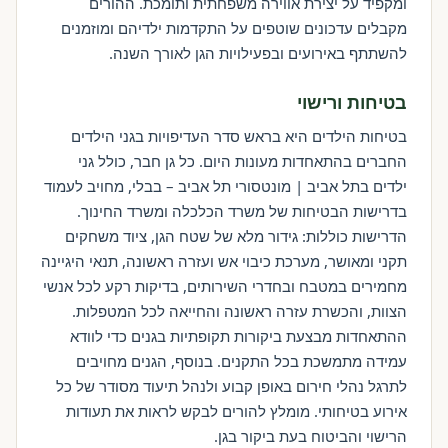
ומקפיד על יצירת אווירה משפחתית ותומכת. ההורים
מקבלים עדכונים שוטפים על התקדמות ילדיהם ומוזמנים
להשתתף באירועים ובפעילויות הגן לאורך השנה.
בטיחות ורישוי
בטיחות הילדים היא בראש סדר העדיפויות בגני הילדים
החברים בהתאחדות מעונות היום. כל גן חבר, כולל גני
ילדים בתל אביב | מונטסורי תל אביב – בבלי, מחויב לעמוד
בדרישות הבטיחות של משרד הכלכלה ומשרד החינוך.
הדרישות כוללות: גידור מלא של שטח הגן, ציוד משחקים
תקני ומאושר, מערכת כיבוי אש ועזרה ראשונה, תנאי היגיינה
מחמירים במטבח ובחדרי השירותים, בדיקות רקע לכל אנשי
הצוות, והכשרת עזרה ראשונה והחייאה לכל המטפלות.
ההתאחדות מבצעת ביקורות תקופתיות בגנים כדי לוודא
עמידה מתמשכת בכל התקנים. בנוסף, הגנים מחויבים
לתרגל נהלי חירום באופן קבוע ולנהל תיעוד מסודר של כל
אירוע בטיחותי. מומלץ להורים לבקש לראות את תעודות
הרישוי והביטוח בעת ביקור בגן.