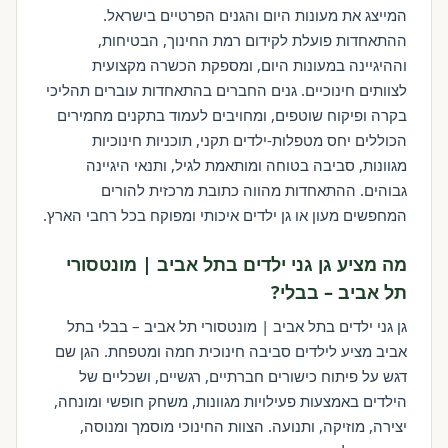
המייצג את מעונות היום והגנים הפרטיים בישראל.
ההתאחדות פועלת לקידום רמת החינוך, הבטיחות,
וההיגיינה במעונות היום, ומספקת הכשרה מקצועית
לצוותים חינוכיים. גנים החברים בהתאחדות עוברים תהליכי
בקרה ופיקוח שוטפים, ומחויבים לעמוד בתקנים מחמירים
הכוללים יחס מטפלות-ילדים תקני, תוכניות חינוכיות
מגוונות, סביבה בטוחה ומותאמת לגיל, ותנאי היגיינה
גבוהים. ההתאחדות מהווה כתובת מרכזית להורים
המחפשים מעון או גן ילדים איכותי ומפוקח בכל רחבי הארץ.
מה מציע גן גני ילדים בתל אביב | מונטסורי
תל אביב – בבלי?
גן גני ילדים בתל אביב | מונטסורי תל אביב – בבלי בתל
אביב מציע לילדים סביבה חינוכית חמה ומטפחת. הגן שם
דגש על פיתוח כישורים חברתיים, רגשיים, ושכליים של
הילדים באמצעות פעילויות מגוונות, משחק חופשי ומונחה,
יצירה, מוזיקה, ותנועה. הצוות החינוכי מוסמך ומנוסה,