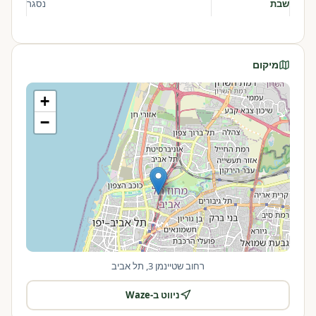
שבת
נסגר
מיקום
+
−
רחוב שטיינמן 3, תל אביב
ניווט ב-Waze
|
©
OpenStreetMap
Leaflet