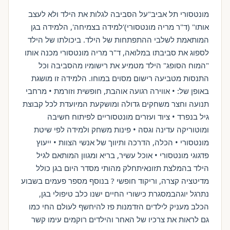
מונטסורי תל אביב"על הסביבה לגלות את הילד ולא לעצב
אותו" (ד"ר מריה מונטסורי)'למידה בצמיחה', הלמידה בגן
המותאמת לשלבי ההתפתחות של הילד. ביכולתו של הילד
לספוג את סביבתו במלואה, ד"ר מריה מונטסורי מכנה אותו
"המוח הסופג" הילד מטמיע את רישומיו מהסביבה וכל
התנסות מטביעה רישום מסוים במוחו. הלמידה זו מושגת
באופן של: • אווירה רגועה אוהבת, חופשית וזורמת • מרחבי
תנועה וחצר משחקים גדולה ומושקעת המיועדת לכל קבוצת
גיל בנפרד • ציוד ועזרים מונטסוריים לפיתוח חשיבה
ומוטוריקה עדינה וגסה • פינות משחק ולמידה לפי שיטת
מונטסורי • הכלה, הדרכה ותיווך של אנשי הצוות • ייעוץ
פדגוגי מונטסורי • אוכל עשיר, בריא ומגוון המותאם לגיל
הילד בהמלצת תזונאיתחלק מהותי מסדר היום בגן כולל
מדיטציה קצרה, וריקוד חופשי ? בנוסף מספר פעמים בשבוע
נתרגל יוגהבמסגרת כישורי החיים ישנו כלב טיפולי בגן,
הכלב מעניק לילדים הזדמנות פז להיחשף לעולם החי כמו
גם לראות את צרכיו של האחר והילדים רוקמים עימו קשר