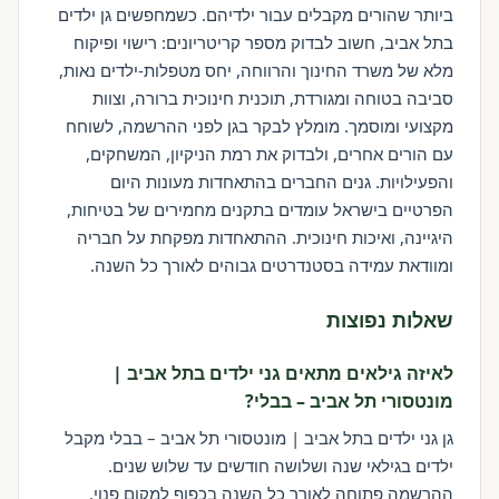
ביותר שהורים מקבלים עבור ילדיהם. כשמחפשים גן ילדים
בתל אביב, חשוב לבדוק מספר קריטריונים: רישוי ופיקוח
מלא של משרד החינוך והרווחה, יחס מטפלות-ילדים נאות,
סביבה בטוחה ומגורדת, תוכנית חינוכית ברורה, וצוות
מקצועי ומוסמך. מומלץ לבקר בגן לפני ההרשמה, לשוחח
עם הורים אחרים, ולבדוק את רמת הניקיון, המשחקים,
והפעילויות. גנים החברים בהתאחדות מעונות היום
הפרטיים בישראל עומדים בתקנים מחמירים של בטיחות,
היגיינה, ואיכות חינוכית. ההתאחדות מפקחת על חבריה
ומוודאת עמידה בסטנדרטים גבוהים לאורך כל השנה.
שאלות נפוצות
לאיזה גילאים מתאים גני ילדים בתל אביב |
מונטסורי תל אביב – בבלי?
גן גני ילדים בתל אביב | מונטסורי תל אביב – בבלי מקבל
ילדים בגילאי שנה ושלושה חודשים עד שלוש שנים.
ההרשמה פתוחה לאורך כל השנה בכפוף למקום פנוי.