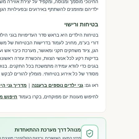
החינוכי מוסמך ומנוסה, ומקפיד על יצירת אווירה 
ילדיהם ומוזמנים להשתתף באירועים ובפעילויות הגן
בטיחות ורישוי
בטיחות הילדים היא בראש סדר העדיפויות בגני הילד
דורי בע"מ, מחויב לעמוד בדרישות הבטיחות של משר
הגן, ציוד משחקים תקני ומאושר, מערכת כיבוי אש ו
בדיקות רקע לכל אנשי הצוות, והכשרת עזרה ראשונ
בגנים כדי לוודא עמידה מתמשכת בכל התקנים. בנוסף
מסודר של כל אירוע בטיחותי. מומלץ להורים לבקש ל
ראו גם:
גני ילדים נוספים ברעננה
|
מדריך גני ה
לחיפוש מעונות יום מפוקחים, בקרו בעמוד
חיפוש מע
מנוהל דרך מערכת ההתאחדות
פרטי המעון, האישורים, וביטוח הקולקטיבי מוצגי