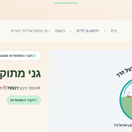
בית
‹
חיפוש גן ילדים
‹
רעננה
‹
גני מתוקי של דורי בע"מ
חבר התאחדות מעונות
גני מתוק
פר
סמל חינוך
79921
חבר התאחדות