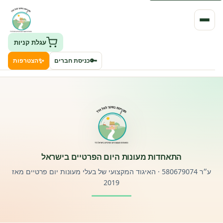
עגלת קניות
✨
🔑
כניסת חברים
הצטרפות
העמותה
חיפוש גני ילדים ונותני שירותים
ClockID – מערכת ניהול גנים
התאחדות מעונות היום הפרטיים בישראל
רישוי וחקיקה
ע״ר 580679074 · האיגוד המקצועי של בעלי מעונות יום פרטיים מאז
2019
פורטל לוח מודעות דרושים עובדים