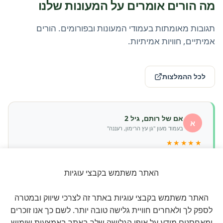
מה הורים אומרים על המעונות שלנו
תגובות מאומתות בעמודי המעונות ובפורומים. הורים
אמיתיים, חוויות אמיתיות.
לכל ההמלצות
אם של רותם, גיל 2
א
בעמוד מעון "גן עץ הרימון, רעננה"
★★★★★
״הצוות במעון מקסים, אכפתי ומקצועי. רותם רץ בבוקר לגן, וזה
הסימן הכי חשוב.״
האתר משתמש בקבצי עוגיות
האתר משתמש בקבצי עוגיות באתר זה לצרכי שיווק ובמטרה
לספק לך ולאחרים חוויית גלישה טובה יותר. לשם כך אנו זוכרים
אבא של ליאם, גיל 1.5
ד
בעמוד מעון "הגן המוזיקלי של ליטל"
ומאחסנים מידע על אופן הגלישה שלך באתר באמצעות שימוש