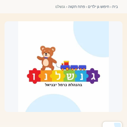
פורומים ולוח מודעות
בית
‹
חיפוש גן ילדים
‹
פתח תקווה
‹
גנשלנו
אזור לחברים
השתלמויות וקורסים לגננות ולצוותי חינוך | גיל הרך 0-6
מרכז ידע ומאמרים
רישום חבר חדש
חנות עזרים ומוצרים
צור קשר
פורטל רואי חשבון