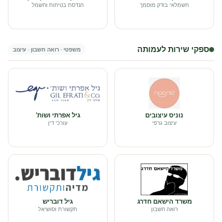
חשמלאי בודק מוסמך
הנדסת בטיחות וחשמל
ספקי שירות לעמותה
משפטי · רואה חשבון · עיצוב
נוניס עיצובים
גיל אפרתי ושות'
עיצוב גרפי
עורכי דין
משרד הישאם חדרג
גיל דובריש
רואה חשבון
תקשורת וסושיאל