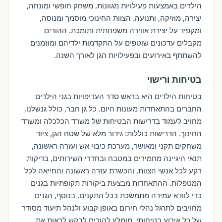
הילדים באמצעות פעילויות מגוונות, משחק חופשי ומונחה,
יצירה, מוזיקה, ותנועה. הצוות החינוכי מוסמך ומנוסה,
ומקפיד על יצירת אווירה משפחתית ותומכת. ההורים
מקבלים עדכונים שוטפים על התקדמות ילדיהם ומוזמנים
להשתתף באירועים ובפעילויות הגן לאורך השנה.
בטיחות ורישוי
בטיחות הילדים היא בראש סדר העדיפויות בגני הילדים
החברים בהתאחדות מעונות היום. כל גן חבר, כולל גנשלנו,
מחויב לעמוד בדרישות הבטיחות של משרד הכלכלה ומשרד
החינוך. הדרישות כוללות: גידור מלא של שטח הגן, ציוד
משחקים תקני ומאושר, מערכת כיבוי אש ועזרה ראשונה,
תנאי היגיינה מחמירים במטבח ובחדרי השירותים, בדיקות
רקע לכל אנשי הצוות, והכשרת עזרה ראשונה והחייאה לכל
המטפלות. ההתאחדות מבצעת ביקורות תקופתיות בגנים
כדי לוודא עמידה מתמשכת בכל התקנים. בנוסף, הגנים
מחויבים לתרגל נהלי חירום באופן קבוע ולנהל תיעוד מסודר
של כל אירוע בטיחותי. מומלץ להורים לבקש לראות את