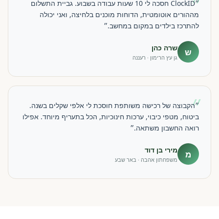
״
״ClockID חסכה לי 10 שעות עבודה בשבוע. גביית התשלום
מההורים אוטומטית, הדוחות מוכנים בלחיצה, ואני יכולה
להתרכז בילדים במקום במחשב.״
שרה כהן
ש
גן עץ הרימון · רעננה
״
״הקבוצה של רכישה משותפת חוסכת לי אלפי שקלים בשנה.
ביטוח, מטפי כיבוי, ערכות חינוכיות, הכל בתעריף מיוחד. אפילו
רואה החשבון משתאה.״
מירי בן דוד
מ
משפחתון אהבה · באר שבע