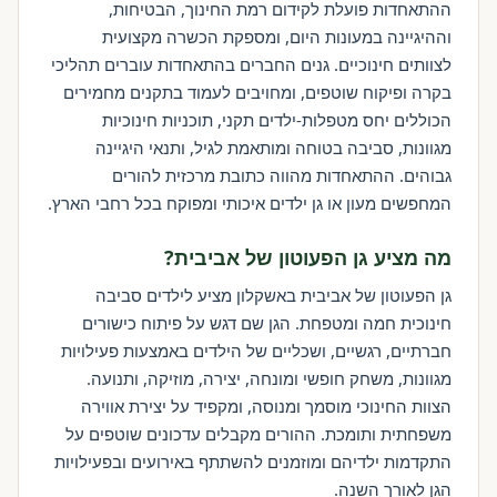
ההתאחדות פועלת לקידום רמת החינוך, הבטיחות,
וההיגיינה במעונות היום, ומספקת הכשרה מקצועית
לצוותים חינוכיים. גנים החברים בהתאחדות עוברים תהליכי
בקרה ופיקוח שוטפים, ומחויבים לעמוד בתקנים מחמירים
הכוללים יחס מטפלות-ילדים תקני, תוכניות חינוכיות
מגוונות, סביבה בטוחה ומותאמת לגיל, ותנאי היגיינה
גבוהים. ההתאחדות מהווה כתובת מרכזית להורים
המחפשים מעון או גן ילדים איכותי ומפוקח בכל רחבי הארץ.
מה מציע גן הפעוטון של אביבית?
גן הפעוטון של אביבית באשקלון מציע לילדים סביבה
חינוכית חמה ומטפחת. הגן שם דגש על פיתוח כישורים
חברתיים, רגשיים, ושכליים של הילדים באמצעות פעילויות
מגוונות, משחק חופשי ומונחה, יצירה, מוזיקה, ותנועה.
הצוות החינוכי מוסמך ומנוסה, ומקפיד על יצירת אווירה
משפחתית ותומכת. ההורים מקבלים עדכונים שוטפים על
התקדמות ילדיהם ומוזמנים להשתתף באירועים ובפעילויות
הגן לאורך השנה.