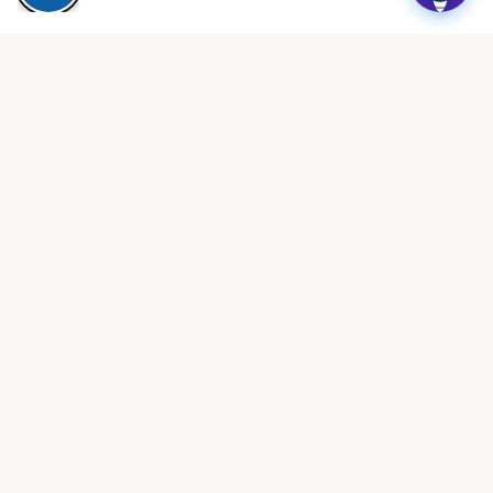
תרומה לעמותה
תמכו במאבק שלנו על גני הילדים
הפרטיים
כל תרומה מסייעת לנו להמשיך לעמוד מול הרגולציה, להקים
השתלמויות, ולתמוך בבעלי מעונות חדשים.
תרומה חד-פעמית
תרומה חודשית
מוכנים להצטרף לעמותה?