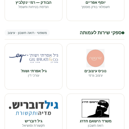
יוסף אפריים
הבודק — רמי ינקלביץ
חשמלאי בודק מוסמך
הנדסת בטיחות וחשמל
ספקי שירות לעמותה
משפטי · רואה חשבון · עיצוב
נוניס עיצובים
גיל אפרתי ושות'
עיצוב גרפי
עורכי דין
משרד הישאם חדרג
גיל דובריש
רואה חשבון
תקשורת וסושיאל