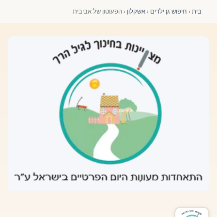
פורומים ולוח מודעות
בית
‹
חיפוש גן ילדים
‹
אשקלון
‹
הפעוטון של אביבית
אזור לחברים
השתלמויות וקורסים לגננות ולצוותי חינוך | גיל הרך 0-6
מרכז ידע ומאמרים
רישום חבר חדש
חנות עזרים ומוצרים
צור קשר
פורטל רואי חשבון