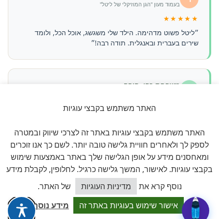
בעמוד מעון "הגן המוזיקלי של ליטל"
★★★★★
״ליטל פשוט מדהימה. הילד שלי משגשג, אוכל הכל, ולומד
שירים בעברית ובאנגלית. תודה רבה!״
משפחת כהן, חיפה
מ
בעמוד מעון "קלוקיד clockid"
האתר משתמש בקבצי עוגיות
★★★★★
״הרבה גנים בדקנו, וזה הכי טוב שמצאנו. צוות יציב, סביבה
האתר משתמש בקבצי עוגיות באתר זה לצרכי שיווק ובמטרה
בטוחה, ותקשורת מצוינת עם ההורים.״
לספק לך ולאחרים חוויית גלישה טובה יותר. לשם כך אנו זוכרים
ומאחסנים מידע על אופן הגלישה שלך באתר באמצעות שימוש
בקבצי עוגיות. לאישור, המשך גלישה כרגיל. לחלופין, לקבלת מידע
ההמלצות מתפרסמות בכל עמוד מעון בנפרד, נכתבות ע"י הורי המעון,
ועוברות בקרה. מנגנון התגובות מבוסס wpDiscuz.
כיצד אוכל לסייע?
נוסף קרא את
מדיניות העוגיות
של האתר.
אישור שימוש בעוגיות באתר זה
מידע נוסף