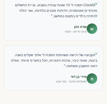
״
״ClockID חסכה לי 10 שעות עבודה בשבוע. גביית התשלום
מההורים אוטומטית, הדוחות מוכנים בלחיצה, ואני יכולה
להתרכז בילדים במקום במחשב.״
שרה כהן
ש
גן עץ הרימון · רעננה
״
״הקבוצה של רכישה משותפת חוסכת לי אלפי שקלים בשנה.
ביטוח, מטפי כיבוי, ערכות חינוכיות, הכל בתעריף מיוחד. אפילו
רואה החשבון משתאה.״
מירי בן דוד
מ
משפחתון אהבה · באר שבע