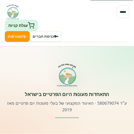
עגלת קניות
✨
🔑
כניסת חברים
הצטרפות
העמותה
חיפוש גני ילדים ונותני שירותים
ClockID – מערכת ניהול גנים
התאחדות מעונות היום הפרטיים בישראל
רישוי וחקיקה
ע״ר 580679074 · האיגוד המקצועי של בעלי מעונות יום פרטיים מאז
2019
פורטל לוח מודעות דרושים עובדים