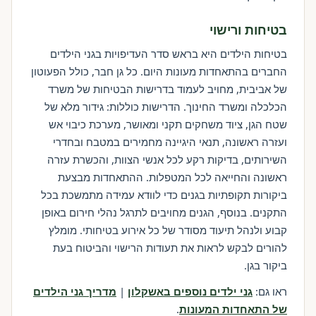
בטיחות ורישוי
בטיחות הילדים היא בראש סדר העדיפויות בגני הילדים
החברים בהתאחדות מעונות היום. כל גן חבר, כולל הפעוטון
של אביבית, מחויב לעמוד בדרישות הבטיחות של משרד
הכלכלה ומשרד החינוך. הדרישות כוללות: גידור מלא של
שטח הגן, ציוד משחקים תקני ומאושר, מערכת כיבוי אש
ועזרה ראשונה, תנאי היגיינה מחמירים במטבח ובחדרי
השירותים, בדיקות רקע לכל אנשי הצוות, והכשרת עזרה
ראשונה והחייאה לכל המטפלות. ההתאחדות מבצעת
ביקורות תקופתיות בגנים כדי לוודא עמידה מתמשכת בכל
התקנים. בנוסף, הגנים מחויבים לתרגל נהלי חירום באופן
קבוע ולנהל תיעוד מסודר של כל אירוע בטיחותי. מומלץ
להורים לבקש לראות את תעודות הרישוי והביטוח בעת
ביקור בגן.
ראו גם:
גני ילדים נוספים באשקלון
|
מדריך גני הילדים
של התאחדות המעונות
.