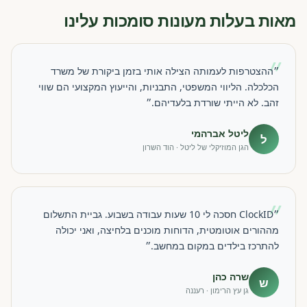
מאות בעלות מעונות סומכות עלינו
״
״ההצטרפות לעמותה הצילה אותי בזמן ביקורת של משרד
הכלכלה. הליווי המשפטי, התבניות, והייעוץ המקצועי הם שווי
זהב. לא הייתי שורדת בלעדיהם.״
ליטל אברהמי
ל
הגן המוזיקלי של ליטל · הוד השרון
״
״ClockID חסכה לי 10 שעות עבודה בשבוע. גביית התשלום
מההורים אוטומטית, הדוחות מוכנים בלחיצה, ואני יכולה
להתרכז בילדים במקום במחשב.״
שרה כהן
ש
גן עץ הרימון · רעננה