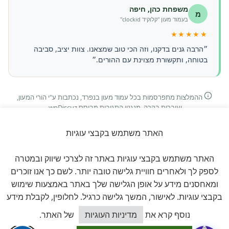
משפחת כהן, חיפה
מ
בעמוד מעון "קלוקיד clockid"
★★★★★
״הרבה גנים בדקנו, וזה הכי טוב שמצאנו. צוות יציב, סביבה
בטוחה, ותקשורת מצוינת עם ההורים.״
ההמלצות מתפרסמות בכל עמוד מעון בנפרד, נכתבות ע"י הורי המעון,
ועוברות בקרה. מנגנון התגובות מבוסס wpDiscuz.
האתר משתמש בקבצי עוגיות
האתר משתמש בקבצי עוגיות באתר זה לצרכי שיווק ובמטרה
לספק לך ולאחרים חוויית גלישה טובה יותר. לשם כך אנו זוכרים
תרומה לעמותה
ומאחסנים מידע על אופן הגלישה שלך באתר באמצעות שימוש
בקבצי עוגיות. לאישור, המשך גלישה כרגיל. לחלופין, לקבלת מידע
תמכו במאבק שלנו על גני הילדים
כיצד אוכל לסייע?
נוסף קרא את
מדיניות העוגיות
של האתר.
הפרטיים