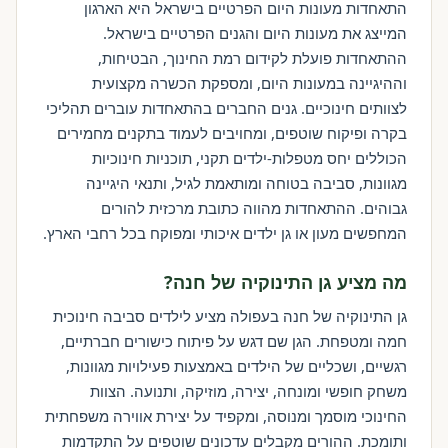
התאחדות מעונות היום הפרטיים בישראל היא הארגון
המייצג את מעונות היום והגנים הפרטיים בישראל.
ההתאחדות פועלת לקידום רמת החינוך, הבטיחות,
וההיגיינה במעונות היום, ומספקת הכשרה מקצועית
לצוותים חינוכיים. גנים החברים בהתאחדות עוברים תהליכי
בקרה ופיקוח שוטפים, ומחויבים לעמוד בתקנים מחמירים
הכוללים יחס מטפלות-ילדים תקני, תוכניות חינוכיות
מגוונות, סביבה בטוחה ומותאמת לגיל, ותנאי היגיינה
גבוהים. ההתאחדות מהווה כתובת מרכזית להורים
המחפשים מעון או גן ילדים איכותי ומפוקח בכל רחבי הארץ.
מה מציע גן התינוקיה של חנה?
גן התינוקיה של חנה בעפולה מציע לילדים סביבה חינוכית
חמה ומטפחת. הגן שם דגש על פיתוח כישורים חברתיים,
רגשיים, ושכליים של הילדים באמצעות פעילויות מגוונות,
משחק חופשי ומונחה, יצירה, מוזיקה, ותנועה. הצוות
החינוכי מוסמך ומנוסה, ומקפיד על יצירת אווירה משפחתית
ותומכת. ההורים מקבלים עדכונים שוטפים על התקדמות