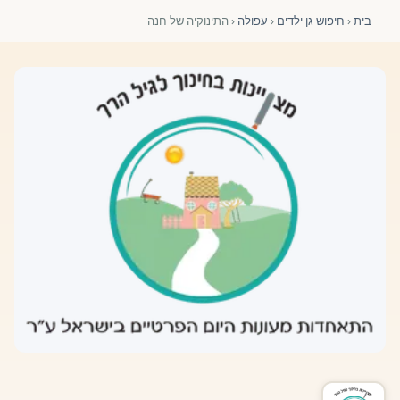
פורומים ולוח מודעות
בית
‹
חיפוש גן ילדים
‹
עפולה
‹
התינוקיה של חנה
אזור לחברים
השתלמויות וקורסים לגננות ולצוותי חינוך | גיל הרך 0-6
מרכז ידע ומאמרים
רישום חבר חדש
חנות עזרים ומוצרים
צור קשר
פורטל רואי חשבון