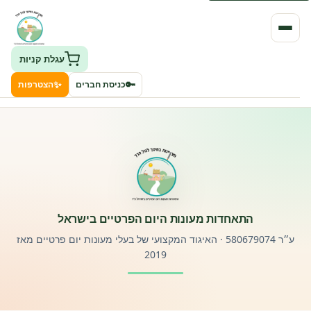
עגלת קניות
✨
🔑
כניסת חברים
הצטרפות
העמותה
חיפוש גני ילדים ונותני שירותים
ClockID – מערכת ניהול גנים
התאחדות מעונות היום הפרטיים בישראל
רישוי וחקיקה
ע״ר 580679074 · האיגוד המקצועי של בעלי מעונות יום פרטיים מאז
2019
פורטל לוח מודעות דרושים עובדים