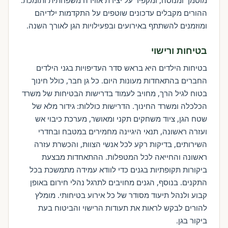
מוסמך ומנוסה, ומקפיד על יצירת אווירה משפחתית ותומכת.
ההורים מקבלים עדכונים שוטפים על התקדמות ילדיהם
ומוזמנים להשתתף באירועים ובפעילויות הגן לאורך השנה.
בטיחות ורישוי
בטיחות הילדים היא בראש סדר העדיפויות בגני הילדים
החברים בהתאחדות מעונות היום. כל גן חבר, כולל חינוך
בטוח לגיל הרך, מחויב לעמוד בדרישות הבטיחות של משרד
הכלכלה ומשרד החינוך. הדרישות כוללות: גידור מלא של
שטח הגן, ציוד משחקים תקני ומאושר, מערכת כיבוי אש
ועזרה ראשונה, תנאי היגיינה מחמירים במטבח ובחדרי
השירותים, בדיקות רקע לכל אנשי הצוות, והכשרת עזרה
ראשונה והחייאה לכל המטפלות. ההתאחדות מבצעת
ביקורות תקופתיות בגנים כדי לוודא עמידה מתמשכת בכל
התקנים. בנוסף, הגנים מחויבים לתרגל נהלי חירום באופן
קבוע ולנהל תיעוד מסודר של כל אירוע בטיחותי. מומלץ
להורים לבקש לראות את תעודות הרישוי והביטוח בעת
ביקור בגן.