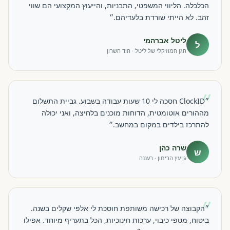
הכלכלה. הליווי המשפטי, התבניות, והייעוץ המקצועי הם שווי
זהב. לא הייתי שורדת בלעדיהם.״
ליטל אברהמי
ל
הגן המוזיקלי של ליטל · הוד השרון
״
״ClockID חסכה לי 10 שעות עבודה בשבוע. גביית התשלום
מההורים אוטומטית, הדוחות מוכנים בלחיצה, ואני יכולה
להתרכז בילדים במקום במחשב.״
שרה כהן
ש
גן עץ הרימון · רעננה
״
״הקבוצה של רכישה משותפת חוסכת לי אלפי שקלים בשנה.
ביטוח, מטפי כיבוי, ערכות חינוכיות, הכל בתעריף מיוחד. אפילו