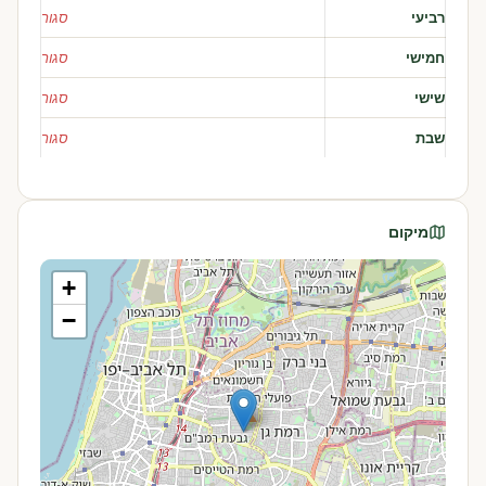
רביעי
סגור
חמישי
סגור
שישי
סגור
שבת
סגור
מיקום
+
−