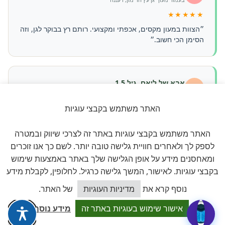
★★★★★
״הצוות במעון מקסים, אכפתי ומקצועי. רותם רץ בבוקר לגן, וזה
הסימן הכי חשוב.״
אבא של ליאם, גיל 1.5
ד
בעמוד מעון "הגן המוזיקלי של ליטל"
★★★★★
האתר משתמש בקבצי עוגיות
״ליטל פשוט מדהימה. הילד שלי משגשג, אוכל הכל, ולומד
האתר משתמש בקבצי עוגיות באתר זה לצרכי שיווק ובמטרה
שירים בעברית ובאנגלית. תודה רבה!״
לספק לך ולאחרים חוויית גלישה טובה יותר. לשם כך אנו זוכרים
ומאחסנים מידע על אופן הגלישה שלך באתר באמצעות שימוש
בקבצי עוגיות. לאישור, המשך גלישה כרגיל. לחלופין, לקבלת מידע
משפחת כהן, חיפה
מ
כיצד אוכל לסייע?
בעמוד מעון "קלוקיד clockid"
נוסף קרא את
מדיניות העוגיות
של האתר.
★★★★★
אישור שימוש בעוגיות באתר זה
מידע נוסף
״הרבה גנים בדקנו, וזה הכי טוב שמצאנו. צוות יציב, סביבה