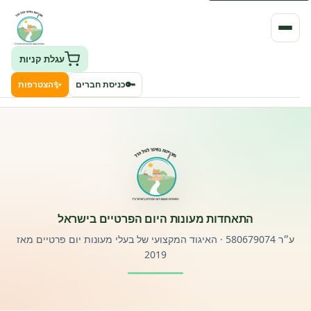
עגלת קניות
✨
🔑
כניסת חברים
הצטרפות
העמותה
חיפוש גני ילדים ונותני שירותים
ClockID – מערכת ניהול גנים
התאחדות מעונות היום הפרטיים בישראל
רישוי וחקיקה
ע״ר 580679074 · האיגוד המקצועי של בעלי מעונות יום פרטיים מאז
2019
פורטל לוח מודעות דרושים עובדים