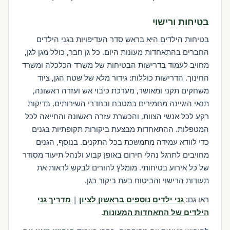
בטיחות ורישוי
בטיחות הילדים היא בראש סדר העדיפויות בגני הילדים
החברים בהתאחדות מעונות היום. כל גן חבר, כולל מגן לגן,
מחויב לעמוד בדרישות הבטיחות של משרד הכלכלה ומשרד
החינוך. הדרישות כוללות: גידור מלא של שטח הגן, ציוד
משחקים תקני ומאושר, מערכת כיבוי אש ועזרה ראשונה,
תנאי היגיינה מחמירים במטבח ובחדרי השירותים, בדיקות
רקע לכל אנשי הצוות, והכשרת עזרה ראשונה והחייאה לכל
המטפלות. ההתאחדות מבצעת ביקורות תקופתיות בגנים
כדי לוודא עמידה מתמשכת בכל התקנים. בנוסף, הגנים
מחויבים לתרגל נהלי חירום באופן קבוע ולנהל תיעוד מסודר
של כל אירוע בטיחותי. מומלץ להורים לבקש לראות את
תעודות הרישוי והביטוח בעת ביקור בגן.
ראו גם:
גני ילדים נוספים בראשון לציון
|
מדריך גני
הילדים של התאחדות המעונות
.