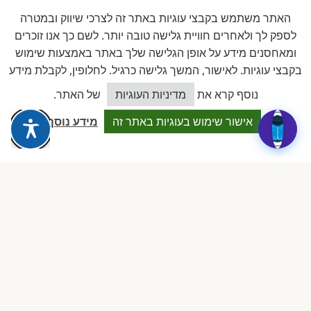
ההמלצות מתפרסמות בכל עמוד מעון בנפרד, נכתבות ע"י הורי המעון,
האתר משתמש בקבצי עוגיות באתר זה לצרכי שיווק ובמטרה
ועוברות בקרה. מנגנון התגובות מבוסס wpDiscuz.
לספק לך ולאחרים חוויית גלישה טובה יותר. לשם כך אנו זוכרים
ומאחסנים מידע על אופן הגלישה שלך באתר באמצעות שימוש
בקבצי עוגיות. לאישור, המשך גלישה כרגיל. לחלופין, לקבלת מידע
כיצד אוכל לסייע?
נוסף קרא את
מדיניות העוגיות
של האתר.
אישור שימוש בעוגיות באתר זה
מידע נוסף
תרומה לעמותה
תמכו במאבק שלנו על גני הילדים
הפרטיים
כל תרומה מסייעת לנו להמשיך לעמוד מול הרגולציה, להקים
השתלמויות, ולתמוך בבעלי מעונות חדשים.
תרומה חד-פעמית
תרומה חודשית