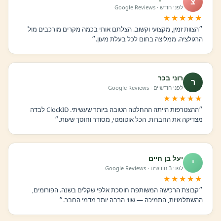
צ
לפני חודש · Google Reviews
★★★★★
״הצוות זמין, מקצועי וקשוב. הצלתם אותי בכמה מקרים מורכבים מול
הרגולציה. ממליצה בחום לכל בעלת מעון.״
רוני בכר
ר
לפני חודשיים · Google Reviews
★★★★★
״ההצטרפות הייתה ההחלטה הטובה ביותר שעשיתי. ClockID לבדה
מצדיקה את החברות. הכל אוטומטי, מסודר וחוסך שעות.״
יעל בן חיים
י
לפני 3 חודשים · Google Reviews
★★★★★
״קבוצת הרכישה המשותפת חוסכת אלפי שקלים בשנה. הפורומים,
ההשתלמויות, התמיכה — שווי הרבה יותר מדמי החבר.״