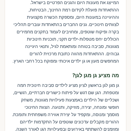
המייצג את מעונות היום והגנים הפרטיים בישראל.
ההתאחדות פועלת לקידום רמת החינוך, הבטיחות,
וההיגיינה במעונות היום, ומספקת הכשרה מקצועית
לצוותים חינוכיים. גנים החברים בהתאחדות עוברים תהליכי
בקרה ופיקוח שוטפים, ומחויבים לעמוד בתקנים מחמירים
הכוללים יחס מטפלות-ילדים תקני, תוכניות חינוכיות
מגוונות, סביבה בטוחה ומותאמת לגיל, ותנאי היגיינה
גבוהים. ההתאחדות מהווה כתובת מרכזית להורים
המחפשים מעון או גן ילדים איכותי ומפוקח בכל רחבי הארץ.
מה מציע גן מגן לגן?
גן מגן לגן בראשון לציון מציע לילדים סביבה חינוכית חמה
ומטפחת. הגן שם דגש על פיתוח כישורים חברתיים, רגשיים,
ושכליים של הילדים באמצעות פעילויות מגוונות, משחק
חופשי ומונחה, יצירה, מוזיקה, ותנועה. הצוות החינוכי
מוסמך ומנוסה, ומקפיד על יצירת אווירה משפחתית ותומכת.
ההורים מקבלים עדכונים שוטפים על התקדמות ילדיהם
ומוזמנים להשתתף באירועים ובפעילויות הגן לאורך השנה.