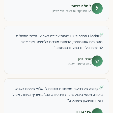
ליטל אברהמי
ל
הגן המוזיקלי של ליטל · הוד השרון
״
״ClockID חסכה לי 10 שעות עבודה בשבוע. גביית התשלום
מההורים אוטומטית, הדוחות מוכנים בלחיצה, ואני יכולה
להתרכז בילדים במקום במחשב.״
שרה כהן
ש
גן עץ הרימון · רעננה
״
״הקבוצה של רכישה משותפת חוסכת לי אלפי שקלים בשנה.
ביטוח, מטפי כיבוי, ערכות חינוכיות, הכל בתעריף מיוחד. אפילו
רואה החשבון משתאה.״
מירי בן דוד