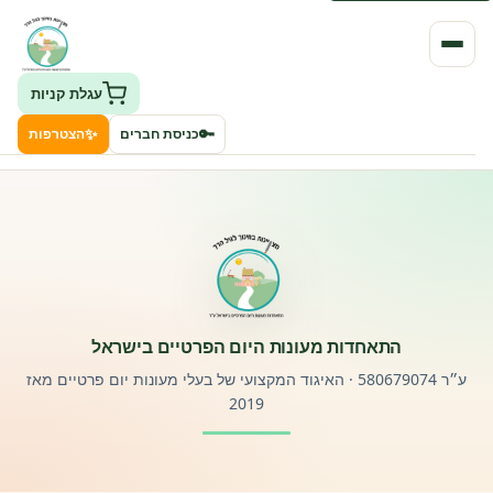
עגלת קניות
✨
🔑
כניסת חברים
הצטרפות
העמותה
חיפוש גני ילדים ונותני שירותים
ClockID – מערכת ניהול גנים
התאחדות מעונות היום הפרטיים בישראל
רישוי וחקיקה
ע״ר 580679074 · האיגוד המקצועי של בעלי מעונות יום פרטיים מאז
2019
פורטל לוח מודעות דרושים עובדים