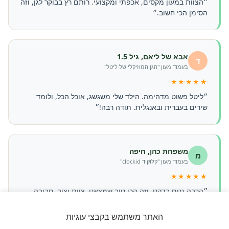
״הצוות במעון מקסים, אכפתי ומקצועי. רותם רץ בבוקר לגן, וזה
הסימן הכי חשוב.״
אבא של ליאם, גיל 1.5
ד
בעמוד מעון "הגן המוזיקלי של ליטל"
★★★★★
״ליטל פשוט מדהימה. הילד שלי משגשג, אוכל הכל, ולומד
שירים בעברית ובאנגלית. תודה רבה!״
משפחת כהן, חיפה
מ
בעמוד מעון "קלוקיד clockid"
★★★★★
״הרבה גנים בדקנו, וזה הכי טוב שמצאנו. צוות יציב, סביבה
בטוחה, ותקשורת מצוינת עם ההורים.״
האתר משתמש בקבצי עוגיות