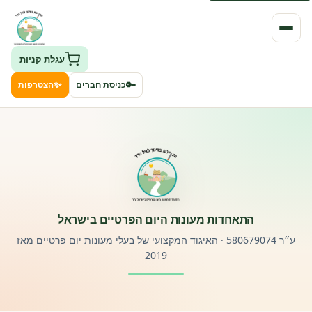
עגלת קניות
✨
🔑
כניסת חברים
הצטרפות
העמותה
חיפוש גני ילדים ונותני שירותים
ClockID – מערכת ניהול גנים
התאחדות מעונות היום הפרטיים בישראל
רישוי וחקיקה
ע״ר 580679074 · האיגוד המקצועי של בעלי מעונות יום פרטיים מאז
2019
פורטל לוח מודעות דרושים עובדים