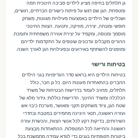
גן תלתלים בחיפה מציע לילדים סביבה חינוכית חמה
ומטפחת. הגן שם דגש על פיתוח כישורים חברתיים, רגשיים,
ושכליים של הילדים באמצעות פעילויות מגוונות, משחק
חופשי ומונחה, יצירה, מוזיקה, ותנועה. הצוות החינוכי
מוסמך ומנוסה, ומקפיד על יצירת אווירה משפחתית ותומכת.
ההורים מקבלים עדכונים שוטפים על התקדמות ילדיהם
ומוזמנים להשתתף באירועים ובפעילויות הגן לאורך השנה.
בטיחות ורישוי
בטיחות הילדים היא בראש סדר העדיפויות בגני הילדים
החברים בהתאחדות מעונות היום. כל גן חבר, כולל
תלתלים, מחויב לעמוד בדרישות הבטיחות של משרד
הכלכלה ומשרד החינוך. הדרישות כוללות: גידור מלא של
שטח הגן, ציוד משחקים תקני ומאושר, מערכת כיבוי אש
ועזרה ראשונה, תנאי היגיינה מחמירים במטבח ובחדרי
השירותים, בדיקות רקע לכל אנשי הצוות, והכשרת עזרה
ראשונה והחייאה לכל המטפלות. ההתאחדות מבצעת
ביקורות תקופתיות בגנים כדי לוודא עמידה מתמשכת בכל