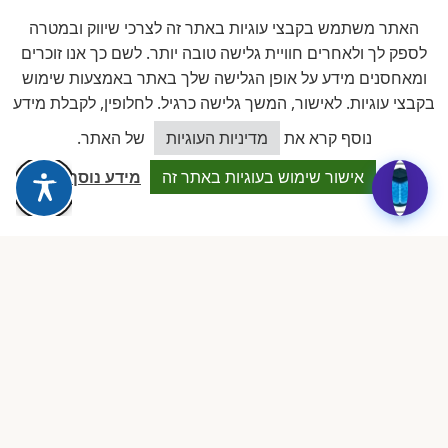
תרומה לעמותה
האתר משתמש בקבצי עוגיות באתר זה לצרכי שיווק ובמטרה
תמכו במאבק שלנו על גני הילדים
לספק לך ולאחרים חוויית גלישה טובה יותר. לשם כך אנו זוכרים
ומאחסנים מידע על אופן הגלישה שלך באתר באמצעות שימוש
הפרטיים
בקבצי עוגיות. לאישור, המשך גלישה כרגיל. לחלופין, לקבלת מידע
כל תרומה מסייעת לנו להמשיך לעמוד מול הרגולציה, להקים
כיצד אוכל לסייע?
נוסף קרא את
מדיניות העוגיות
של האתר.
השתלמויות, ולתמוך בבעלי מעונות חדשים.
אישור שימוש בעוגיות באתר זה
מידע נוסף
תרומה חד-פעמית
תרומה חודשית
מוכנים להצטרף לעמותה?
תהליך הצטרפות פשוט ומהיר. דמי חברות שנתיים, ביטול בכל
עת לפי תקנון.