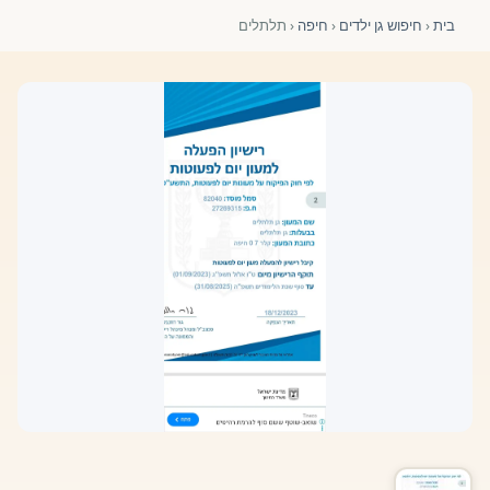
פורומים ולוח מודעות
בית
‹
חיפוש גן ילדים
‹
חיפה
‹
תלתלים
אזור לחברים
השתלמויות וקורסים לגננות ולצוותי חינוך | גיל הרך 0-6
מרכז ידע ומאמרים
רישום חבר חדש
חנות עזרים ומוצרים
צור קשר
פורטל רואי חשבון